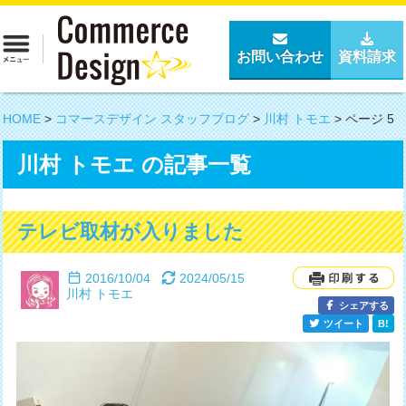
お問い合わせ
資料請求
HOME
>
コマースデザイン スタッフブログ
>
川村 トモエ
>
ページ 5
川村 トモエ
の記事一覧
テレビ取材が入りました
2016/10/04
2024/05/15
川村 トモエ
シェアする
ツイート
B!