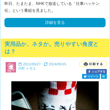
昨日、たまたま、NHKで放送している「仕事ハッケン
伝」という番組を見ました。
詳細を見る
実用品か、ネタか。売りやすい角度と
は？
2011/05/27
2024/05/15
川村 トモエ
シェアする
ツイート
B!