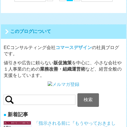
稿
の
ペ
ー
ジ
送
このブログについて
り
ECコンサルティング会社
コマースデザイン
の社員ブログ
です。
値引きや広告に頼らない
販促施策
を中心に、小さな会社や
１人事業のための
業務改善・組織運営術
など、経営全般の
支援をしています。
検
索:
新着記事
「指示される前に『もうやっておきまし