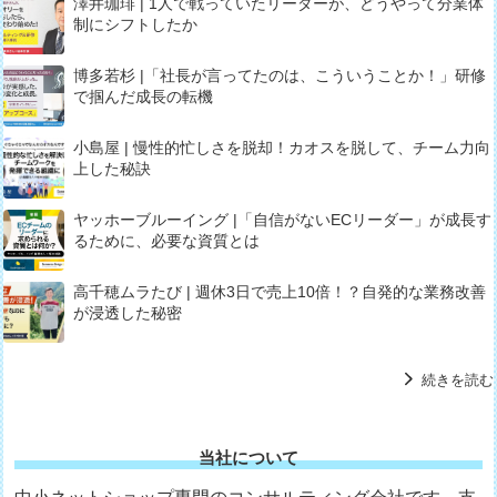
澤井珈琲 | 1人で戦っていたリーダーが、どうやって分業体
制にシフトしたか
博多若杉 |「社長が言ってたのは、こういうことか！」研修
で掴んだ成長の転機
小島屋 | 慢性的忙しさを脱却！カオスを脱して、チーム力向
上した秘訣
ヤッホーブルーイング |「自信がないECリーダー」が成長す
るために、必要な資質とは
高千穂ムラたび | 週休3日で売上10倍！？自発的な業務改善
が浸透した秘密
続きを読む
当社について