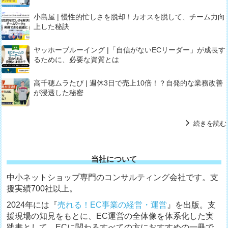
小島屋 | 慢性的忙しさを脱却！カオスを脱して、チーム力向
上した秘訣
ヤッホーブルーイング |「自信がないECリーダー」が成長す
るために、必要な資質とは
高千穂ムラたび | 週休3日で売上10倍！？自発的な業務改善
が浸透した秘密
続きを読む
当社について
中小ネットショップ専門のコンサルティング会社です。支
援実績700社以上。
2024年には『
売れる！EC事業の経営・運営
』を出版。支
援現場の知見をもとに、EC運営の全体像を体系化した実
践書として、ECに関わるすべての方におすすめの一冊で