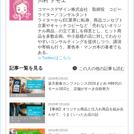
川村 トモエ
コマースデザイン株式会社 取締役 コピー
ライター／コンサルタント
ライターからEC業界に転身。商品コンセプト
立案やキャッチコピーなど「売れないオリジ
ナル商品」の立て直しを得意とし、ヒット商
品を多数企画。中小規模の店に対してわかり
やすいコンサルティングを提供しつつ、講演
や寄稿も行う。黄色本・マンガ本の著者でも
ある。
≫Twitterはこちら
記事一覧を見る
この人の他の記事も読む
2026年2月4日
楽天新春カンファレンス2026まとめ AI時代の
モールSEOと、店舗がすべき自助努力
EC最新動向
2025年7月10日
【事例】オリジナル商品と仕入れ商品を組み合
わせて、うまくいったお店の話
ネットショップの売上
アップ
2024年2月5日