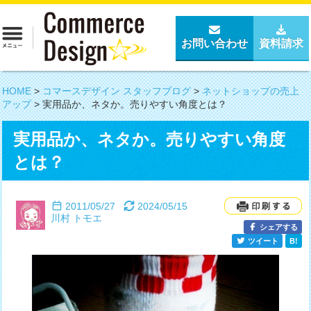
お問い合わせ
資料請求
HOME
>
コマースデザイン スタッフブログ
>
ネットショップの売上
アップ
>
実用品か、ネタか。売りやすい角度とは？
実用品か、ネタか。売りやすい角度
とは？
2011/05/27
2024/05/15
川村 トモエ
シェアする
ツイート
B!