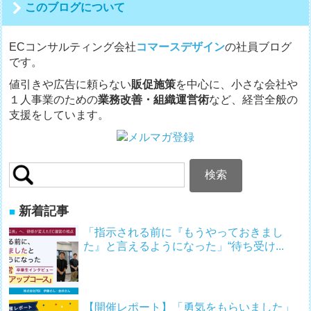
このブログについて
ョ
ン
ECコンサルティング会社
コマースデザイン
の社員ブログ
です。
値引きや広告に頼らない
販促施策
を中心に、小さな会社や
１人事業のための
業務改善・組織運営術
など、経営全般の
支援をしています。
検
索:
新着記事
「指示される前に『もうやっておきまし
た』と言えるようになった」“待ち受け...
【開催レポート】「勇気をもらいました」