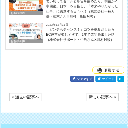
思い切ってセールと広告を辞めたら、利益がV
字回復。日本一を目指し、「本来やりたかった
仕事」に邁進する日々へ！（株式会社一粒万
お客様の声
倍・國末さん✕川村・亀田対談）
2023年12月11日
「ピンチもチャンス！」コツを掴みだしたら
EC運営が楽しすぎて、1年で赤字脱出した話
（株式会社サポート・中島さん✕川村対談）
お客様の声
シェアする
ツイート
B!
投
« 過去の記事へ
新しい記事へ »
稿
ナ
ビ
ゲ
ー
シ