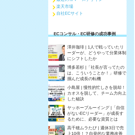
楽天市場
自社ECサイト
ECコンサル・EC研修の成功事例
澤井珈琲 | 1人で戦っていたリ
ーダーが、どうやって分業体制
にシフトしたか
博多若杉 |「社長が言ってたの
は、こういうことか！」研修で
掴んだ成長の転機
小島屋 | 慢性的忙しさを脱却！
カオスを脱して、チーム力向上
した秘訣
ヤッホーブルーイング |「自信
がないECリーダー」が成長す
るために、必要な資質とは
高千穂ムラたび | 週休3日で売
上10倍！？自発的な業務改善