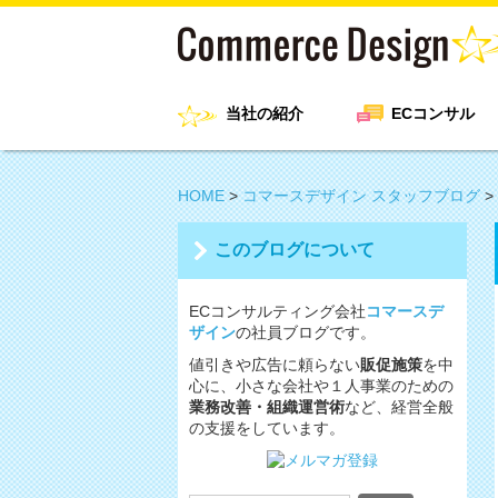
当社の紹介
ECコンサル
HOME
>
コマースデザイン スタッフブログ
>
このブログについて
ECコンサルティング会社
コマースデ
ザイン
の社員ブログです。
値引きや広告に頼らない
販促施策
を中
心に、小さな会社や１人事業のための
業務改善・組織運営術
など、経営全般
の支援をしています。