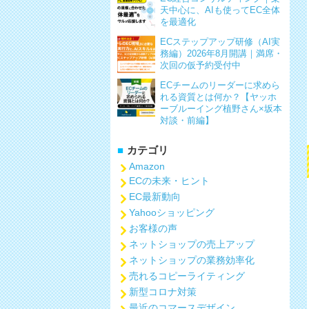
天中心に、AIも使ってEC全体
を最適化
ECステップアップ研修（AI実
務編）2026年8月開講｜満席・
次回の仮予約受付中
ECチームのリーダーに求めら
れる資質とは何か？【ヤッホ
ーブルーイング植野さん×坂本
対談・前編】
カテゴリ
Amazon
ECの未来・ヒント
EC最新動向
Yahooショッピング
お客様の声
ネットショップの売上アップ
ネットショップの業務効率化
売れるコピーライティング
新型コロナ対策
最近のコマースデザイン