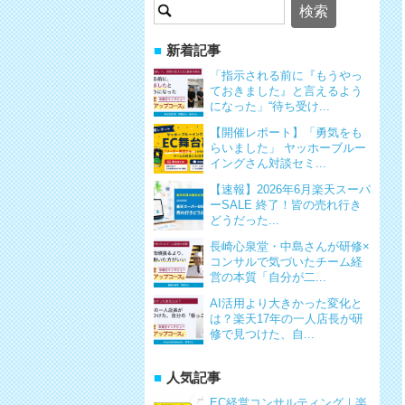
検
索:
新着記事
「指示される前に『もうやっ
ておきました』と言えるよう
になった」“待ち受け...
【開催レポート】「勇気をも
らいました」 ヤッホーブルー
イングさん対談セミ...
【速報】2026年6月楽天スーパ
ーSALE 終了！皆の売れ行き
どうだった...
長崎心泉堂・中島さんが研修×
コンサルで気づいたチーム経
営の本質「自分が二...
AI活用より大きかった変化と
は？楽天17年の一人店長が研
修で見つけた、自...
人気記事
EC経営コンサルティング｜楽