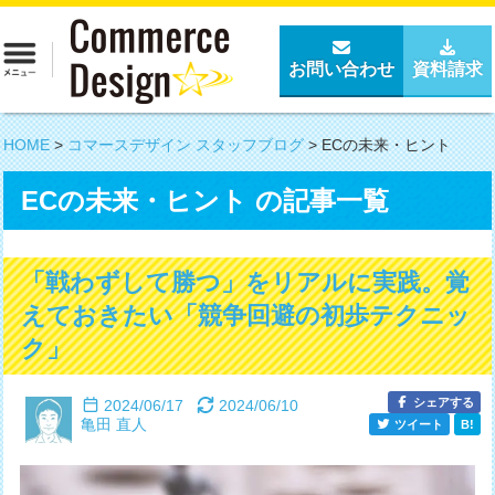
お問い合わせ
資料請求
HOME
>
コマースデザイン スタッフブログ
>
ECの未来・ヒント
ECの未来・ヒント の記事一覧
「戦わずして勝つ」をリアルに実践。覚
えておきたい「競争回避の初歩テクニッ
ク」
シェアする
2024/06/17
2024/06/10
亀田 直人
ツイート
B!