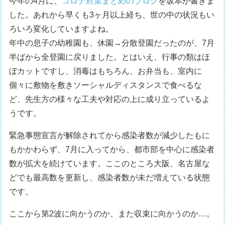
今年の4月に、
コロナ対策まとめのブログ
を坂本が書きま
した。あれから早くも3ヶ月以上経ち、世の中の状況もい
ろいろ変化していますよね。
年中の息子の幼稚園も、休園→分散登園だったのが、7月
半ばから全登園に戻りました。とはいえ、行事の類はほ
ぼカットですし、消毒はもちろん、お弁当も、室内に
個々に敷物を敷きソーシャルディスタンスで食べるな
ど、先生方の様々な工夫や対応の上に成り立っているよ
うです。
緊急事態宣言が解除されてから感染者数が減少したもに
もかかわらず、7月に入ってから、都市部を中心に感染者
数が拡大を続けています。ここのところ大阪、名古屋な
どでも最高数を更新し、感染者数が未だ増えている状態
です。
ここから第2波に向かうのか、また収束に向かうのか…。