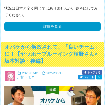
状況は日本と全く同じではありませんが、参考にしてみ
てください。
詳細を見る
オバケから解放されて、「良いチーム」
に！【ヤッホーブルーイング植野さん×
坂本対談・後編】
シェアする
2020/07/01
2024/05/15
川村 トモエ
ツイート
B!