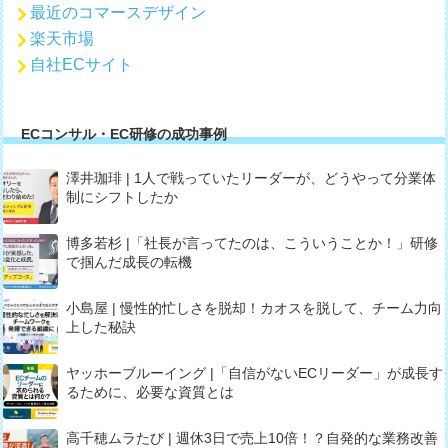
最近のコマースデザイン
楽天市場
自社ECサイト
ECコンサル・EC研修の成功事例
澤井珈琲 | 1人で戦っていたリーダーが、どうやって分業体
制にシフトしたか
博多若杉 |「社長が言ってたのは、こういうことか！」研修
で掴んだ成長の転機
小島屋 | 慢性的忙しさを脱却！カオスを脱して、チーム力向
上した秘訣
ヤッホーブルーイング |「自信がないECリーダー」が成長す
るために、必要な資質とは
高千穂ムラたび | 週休3日で売上10倍！？自発的な業務改善