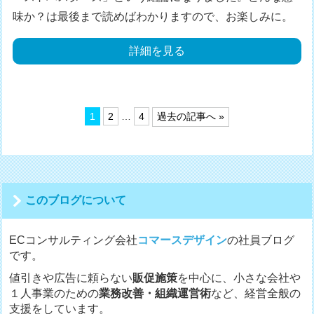
味か？は最後まで読めばわかりますので、お楽しみに。
詳細を見る
投
1
2
…
4
過去の記事へ »
稿
の
ペ
ー
ジ
送
このブログについて
り
ECコンサルティング会社
コマースデザイン
の社員ブログ
です。
値引きや広告に頼らない
販促施策
を中心に、小さな会社や
１人事業のための
業務改善・組織運営術
など、経営全般の
支援をしています。