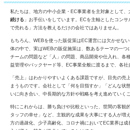
私たちは、地方の中小企業・EC事業者を主対象として、
続ける
」お手伝いをしています。ECを主軸としたコンサ
で売れる」方法を教えるだけの会社ではありません。
もちろん、WEBを使った販促策はEC運営には欠かせな
体の中で、実はWEBの販促施策は、数あるテーマの一つ
チームの問題など「人」の問題、商品開発や仕入れ、各
益管理やバックヤード等、EC事業全般に渡るまで、各社
「売上」はわかりやすいよくある課題ですが、目先の売
まうものです。会社として「何を目指すか」「どんな状
いに向き合い、中長期的な方針や戦略を考え進めていく
特にこれからは、勝ち負けや比較といった、世間の客観
タッフの幸せ」など、主観的な成果を大事にする人が増
方の過疎化、少子高齢化、コロナ禍においてEC業界は成