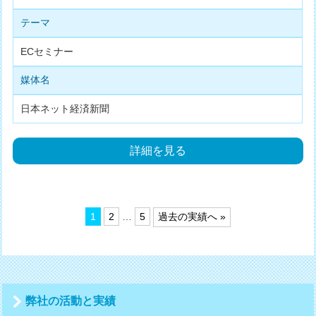
テーマ
ECセミナー
媒体名
日本ネット経済新聞
詳細を見る
投
1
2
…
5
過去の実績へ »
稿
の
ペ
ー
ジ
送
弊社の活動と実績
り