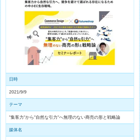
日時
2021/9/9
テーマ
"集客力"から"自然な引力"へ無理のない商売の形と戦略論
媒体名