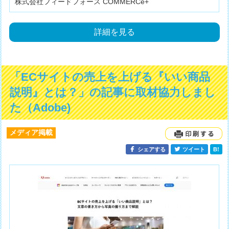
株式会社フィードフォース COMMERCe+
詳細を見る
「ECサイトの売上を上げる『いい商品
説明』とは？」の記事に取材協力しまし
た（Adobe)
メディア掲載
シェアする
ツイート
B!