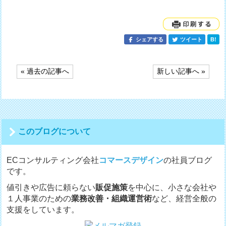
シェアする
ツイート
B!
投
« 過去の記事へ
新しい記事へ »
稿
ナ
ビ
ゲ
ー
シ
このブログについて
ョ
ン
ECコンサルティング会社
コマースデザイン
の社員ブログ
です。
値引きや広告に頼らない
販促施策
を中心に、小さな会社や
１人事業のための
業務改善・組織運営術
など、経営全般の
支援をしています。