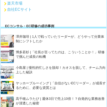
楽天市場
自社ECサイト
ECコンサル・EC研修の成功事例
澤井珈琲 | 1人で戦っていたリーダーが、どうやって分業体
制にシフトしたか
博多若杉 |「社長が言ってたのは、こういうことか！」研修
で掴んだ成長の転機
小島屋 | 慢性的忙しさを脱却！カオスを脱して、チーム力向
上した秘訣
ヤッホーブルーイング |「自信がないECリーダー」が成長す
るために、必要な資質とは
高千穂ムラたび | 週休3日で売上10倍！？自発的な業務改善
が浸透した秘密