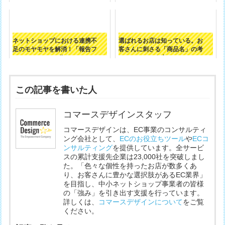
いったお店の...
めに必要なも...
ネットショップにおける連携不
選ばれるお店は知っている。お
足のモヤモヤを解消！「報告フ
客さんに刺さる「商品名」の考
ロー」の作り...
え方
この記事を書いた人
コマースデザインスタッフ
コマースデザインは、EC事業のコンサルティ
ング会社として、
ECのお役立ちツール
や
ECコ
ンサルティング
を提供しています。全サービ
スの累計支援先企業は23,000社を突破しまし
た。「色々な個性を持ったお店が数多くあ
り、お客さんに豊かな選択肢があるEC業界」
を目指し、中小ネットショップ事業者の皆様
の「強み」を引き出す支援を行っています。
詳しくは、
コマースデザインについて
をご覧
ください。