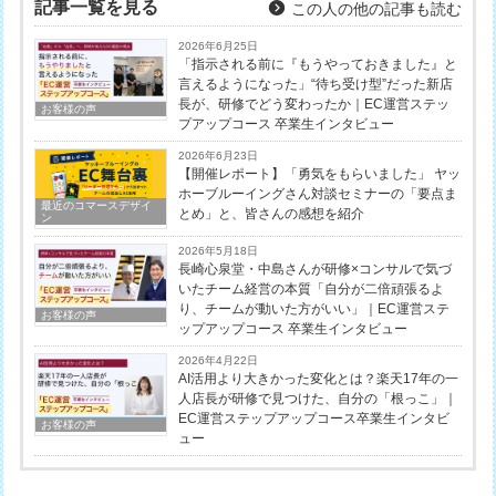
記事一覧を見る
この人の他の記事も読む
2026年6月25日
「指示される前に『もうやっておきました』と
言えるようになった」“待ち受け型”だった新店
長が、研修でどう変わったか｜EC運営ステッ
お客様の声
プアップコース 卒業生インタビュー
2026年6月23日
【開催レポート】「勇気をもらいました」 ヤッ
ホーブルーイングさん対談セミナーの「要点ま
最近のコマースデザイ
とめ」と、皆さんの感想を紹介
ン
2026年5月18日
長崎心泉堂・中島さんが研修×コンサルで気づ
いたチーム経営の本質「自分が二倍頑張るよ
り、チームが動いた方がいい」｜EC運営ステ
お客様の声
ップアップコース 卒業生インタビュー
2026年4月22日
AI活用より大きかった変化とは？楽天17年の一
人店長が研修で見つけた、自分の「根っこ」｜
EC運営ステップアップコース卒業生インタビ
お客様の声
ュー