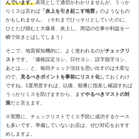
んでいます。
表現として適切かわかりませんが、うっか
りミスは言わば
「炎上を引き起こす地雷」
のようなもの
かもしれません。（それまでひっそりとしていたのに、
ひとたび踏むと大爆発、炎上し、周辺の仕事や利益を一
瞬で吹きとばしてしまう）
そこで、地雷探知機的に、よく使われるのが
チェックリ
スト
です。「価格設定ヨシ、日付ヨシ、誤字脱字ヨシ、
あとは…」と、毎回チェック項目を思い出すのは大変な
ので、
見るべきポイントを事前にリスト化
しておくわけ
ですね。1度用意すれば、以後、順番に指差し確認すれば
うっかりミスを防げますから、まず
やるべきマストの対
策
だと言えます。
※実際に、チェックリストでミス予防に成功するケース
も多いです。準備していないお店は、ぜひ対応をおすす
めしますよ。