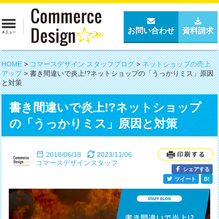
お問い合わせ
資料請求
HOME
>
コマースデザイン スタッフブログ
>
ネットショップの売上
アップ
>
書き間違いで炎上!?ネットショップの「うっかりミス」原因
と対策
書き間違いで炎上!?ネットショップ
の「うっかりミス」原因と対策
2018/06/18
2023/11/06
コマースデザインスタッフ
シェアする
ツイート
B!