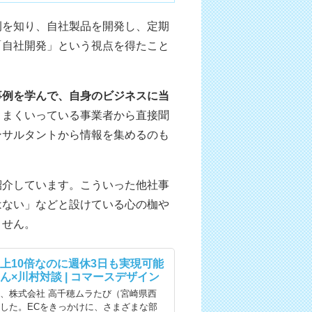
例を知り、自社製品を開発し、定期
「自社開発」という視点を得たこと
事例を学んで、自身のビジネスに当
うまくいっている事業者から直接聞
ンサルタントから情報を集めるのも
紹介しています。こういった他社事
はない」などと設けている心の枷や
ません。
上10倍なのに週休3日も実現可能
×川村対談 | コマースデザイン
、株式会社 高千穂ムラたび（宮崎県西
した。ECをきっかけに、さまざまな部