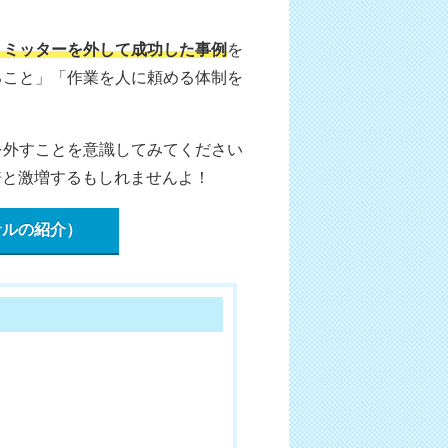
リミッターを外して成功した事例
を
ること」「作業を人に頼める体制を
を外すことを意識してみてください
0倍と激増するもしれませんよ！
サルの紹介）
ト