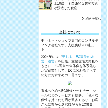
上10倍！？自発的な業務改善
が浸透した秘密
続きを読む
当社について
中小ネットショップ専門のコンサルテ
ィング会社です。支援実績700社以
上。
2024年には『
売れる！EC事業の経
営・運営
』を出版。支援現場の知見を
もとに、EC運営の全体像を体系化し
た実践書として、ECに関わるすべて
の方におすすめの一冊です。
育成のためのEC研修やセミナー、ツ
ールなどのサービスも提供。「色々な
個性を持ったお店が数多くあり、お客
さんに豊かな選択肢があるEC業界」