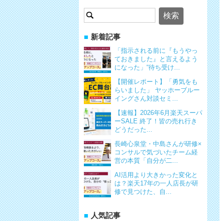
検
索:
新着記事
「指示される前に『もうやっ
ておきました』と言えるよう
になった」“待ち受け...
【開催レポート】「勇気をも
らいました」 ヤッホーブルー
イングさん対談セミ...
【速報】2026年6月楽天スーパ
ーSALE 終了！皆の売れ行き
どうだった...
長崎心泉堂・中島さんが研修×
コンサルで気づいたチーム経
営の本質「自分が二...
AI活用より大きかった変化と
は？楽天17年の一人店長が研
修で見つけた、自...
人気記事