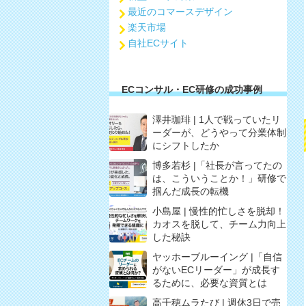
最近のコマースデザイン
楽天市場
自社ECサイト
ECコンサル・EC研修の成功事例
澤井珈琲 | 1人で戦っていたリ
ーダーが、どうやって分業体制
にシフトしたか
博多若杉 |「社長が言ってたの
は、こういうことか！」研修で
掴んだ成長の転機
小島屋 | 慢性的忙しさを脱却！
カオスを脱して、チーム力向上
した秘訣
ヤッホーブルーイング |「自信
がないECリーダー」が成長す
るために、必要な資質とは
高千穂ムラたび | 週休3日で売