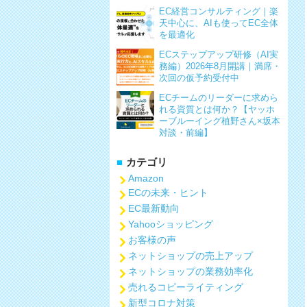
EC経営コンサルティング｜楽
天中心に、AIも使ってEC全体
を最適化
ECステップアップ研修（AI実
務編）2026年8月開講｜満席・
次回の仮予約受付中
ECチームのリーダーに求めら
れる資質とは何か？【ヤッホ
ーブルーイング植野さん×坂本
対談・前編】
カテゴリ
Amazon
ECの未来・ヒント
EC最新動向
Yahooショッピング
お客様の声
ネットショップの売上アップ
ネットショップの業務効率化
売れるコピーライティング
新型コロナ対策