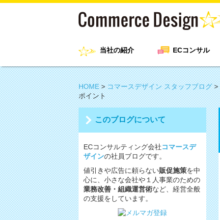
当社の紹介
ECコンサル
HOME
>
コマースデザイン スタッフブログ
>
ポイント
このブログについて
ECコンサルティング会社
コマースデ
ザイン
の社員ブログです。
値引きや広告に頼らない
販促施策
を中
心に、小さな会社や１人事業のための
業務改善・組織運営術
など、経営全般
の支援をしています。