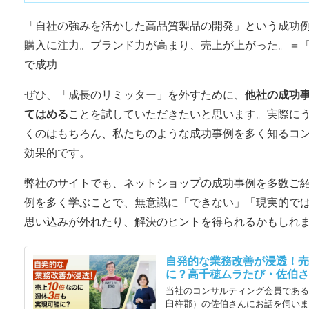
「自社の強みを活かした高品質製品の開発」という成功
購入に注力。ブランド力が高まり、売上が上がった。＝
で成功
ぜひ、「成長のリミッター」を外すために、
他社の成功
てはめる
ことを試していただきたいと思います。実際に
くのはもちろん、私たちのような成功事例を多く知るコ
効果的です。
弊社のサイトでも、ネットショップの成功事例を多数ご
例を多く学ぶことで、無意識に「できない」「現実的で
思い込みが外れたり、解決のヒントを得られるかもしれ
自発的な業務改善が浸透！売
に？高千穂ムラたび・佐伯さん
当社のコンサルティング会員である
臼杵郡）の佐伯さんにお話を伺いま