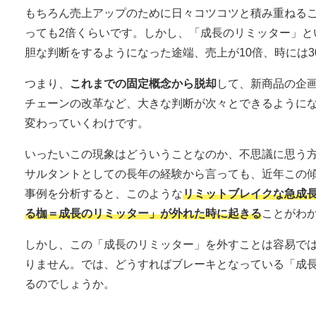
もちろん売上アップのために日々コツコツと積み重ねる
っても2倍くらいです。しかし、「成長のリミッター」と
胆な判断をするようになった途端、売上が10倍、時には
つまり、
これまでの固定概念から脱却
して、新商品の企
チェーンの改革など、大きな判断が次々とできるように
変わっていくわけです。
いったいこの現象はどういうことなのか、不思議に思う方
サルタントとしての長年の経験から言っても、近年この
事例を分析すると、このような
リミットブレイクな急成
る枷＝成長のリミッター」が外れた時に起きる
ことがわ
しかし、この「成長のリミッター」を外すことは容易で
りません。では、どうすればブレーキとなっている「成
るのでしょうか。