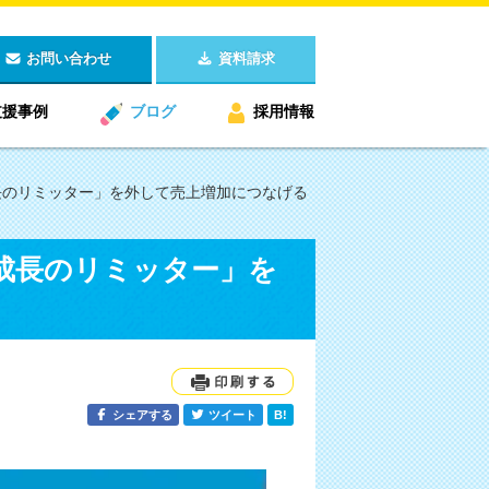
お問い合わせ
資料請求
支援事例
ブログ
採用情報
長のリミッター」を外して売上増加につなげる
成長のリミッター」を
シェアする
ツイート
B!