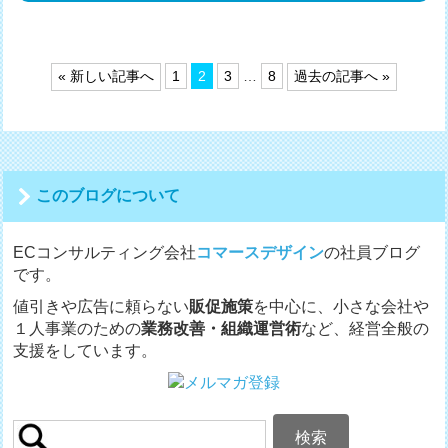
投
« 新しい記事へ
1
2
3
…
8
過去の記事へ »
稿
の
ペ
ー
ジ
送
このブログについて
り
ECコンサルティング会社
コマースデザイン
の社員ブログ
です。
値引きや広告に頼らない
販促施策
を中心に、小さな会社や
１人事業のための
業務改善・組織運営術
など、経営全般の
支援をしています。
検
索: