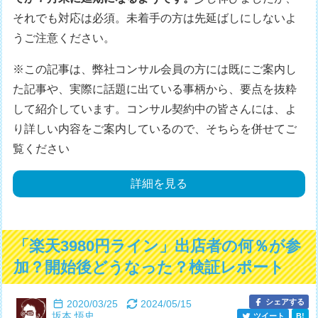
それでも対応は必須。未着手の方は先延ばしにしないよ
うご注意ください。
※この記事は、弊社コンサル会員の方には既にご案内し
た記事や、実際に話題に出ている事柄から、要点を抜粋
して紹介しています。コンサル契約中の皆さんには、よ
り詳しい内容をご案内しているので、そちらを併せてご
覧ください
詳細を見る
「楽天3980円ライン」出店者の何％が参
加？開始後どうなった？検証レポート
シェアする
2020/03/25
2024/05/15
坂本 悟史
ツイート
B!