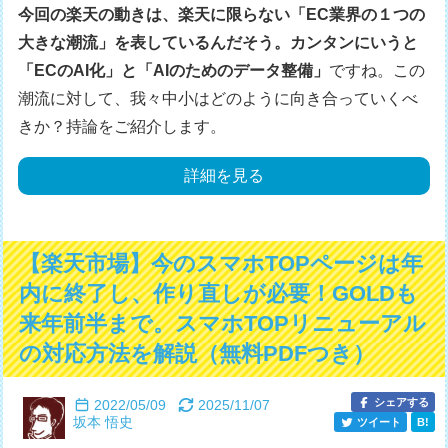
今回の楽天の動きは、楽天に限らない「EC業界の１つの
大きな潮流」を表しているんだそう。カンタンにいうと
「ECのAI化」と「AIのためのデータ整備」
ですね。この
潮流に対して、我々中小はどのように向き合っていくべ
きか？持論をご紹介します。
詳細を見る
【楽天市場】今のスマホTOPページは年
内に終了し、作り直しが必要！GOLDも
来年前半まで。スマホTOPリニューアル
の対応方法を解説（無料PDFつき）
シェアする
2022/05/09
2025/11/07
坂本 悟史
ツイート
B!