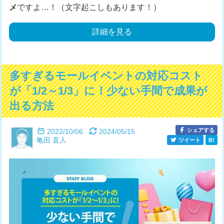
メ
ですよ…！（文字起こしもあります！）
詳細を見る
多すぎるモールイベントの対応コスト
が「1/2～1/3」に！少ない手間で成果が
出る方法
シェアする
2022/10/06
2024/05/15
亀田 直人
ツイート
B!