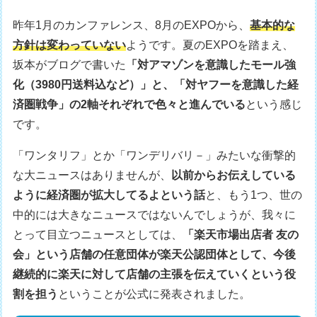
昨年1月のカンファレンス、8月のEXPOから、
基本的な
方針は変わっていない
ようです。夏のEXPOを踏まえ、
坂本がブログで書いた
「対アマゾンを意識したモール強
化（3980円送料込など）」と、「対ヤフーを意識した経
済圏戦争」の2軸それぞれで色々と進んでいる
という感じ
です。
「ワンタリフ」とか「ワンデリバリ－」みたいな衝撃的
な大ニュースはありませんが、
以前からお伝えしている
ように経済圏が拡大してるよという話
と、もう1つ、世の
中的には大きなニュースではないんでしょうが、我々に
とって目立つニュースとしては、
「楽天市場出店者 友の
会」という店舗の任意団体が楽天公認団体として、今後
継続的に楽天に対して店舗の主張を伝えていくという役
割を担う
ということが公式に発表されました。