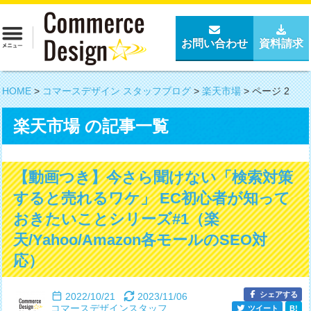
お問い合わせ
資料請求
HOME
>
コマースデザイン スタッフブログ
>
楽天市場
>
ページ 2
楽天市場 の記事一覧
【動画つき】今さら聞けない「検索対策
すると売れるワケ」 EC初心者が知って
おきたいことシリーズ#1（楽
天/Yahoo/Amazon各モールのSEO対
応）
シェアする
2022/10/21
2023/11/06
コマースデザインスタッフ
ツイート
B!