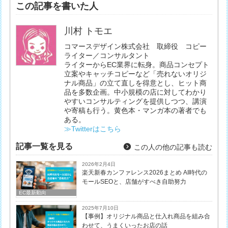
この記事を書いた人
川村 トモエ
コマースデザイン株式会社 取締役 コピー
ライター／コンサルタント
ライターからEC業界に転身。商品コンセプト
立案やキャッチコピーなど「売れないオリジ
ナル商品」の立て直しを得意とし、ヒット商
品を多数企画。中小規模の店に対してわかり
やすいコンサルティングを提供しつつ、講演
や寄稿も行う。黄色本・マンガ本の著者でも
ある。
≫Twitterはこちら
記事一覧を見る
この人の他の記事も読む
2026年2月4日
楽天新春カンファレンス2026まとめ AI時代の
モールSEOと、店舗がすべき自助努力
EC最新動向
2025年7月10日
【事例】オリジナル商品と仕入れ商品を組み合
わせて、うまくいったお店の話