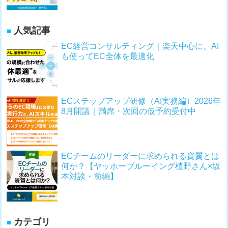
人気記事
EC経営コンサルティング｜楽天中心に、AI
も使ってEC全体を最適化
ECステップアップ研修（AI実務編）2026年
8月開講｜満席・次回の仮予約受付中
ECチームのリーダーに求められる資質とは
何か？【ヤッホーブルーイング植野さん×坂
本対談・前編】
カテゴリ