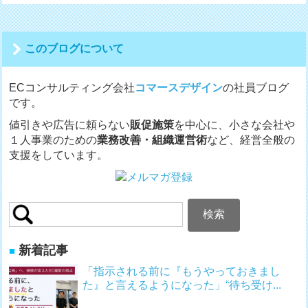
ゲ
ー
シ
このブログについて
ョ
ン
ECコンサルティング会社
コマースデザイン
の社員ブログ
です。
値引きや広告に頼らない
販促施策
を中心に、小さな会社や
１人事業のための
業務改善・組織運営術
など、経営全般の
支援をしています。
検
索:
新着記事
「指示される前に『もうやっておきまし
た』と言えるようになった」“待ち受け...