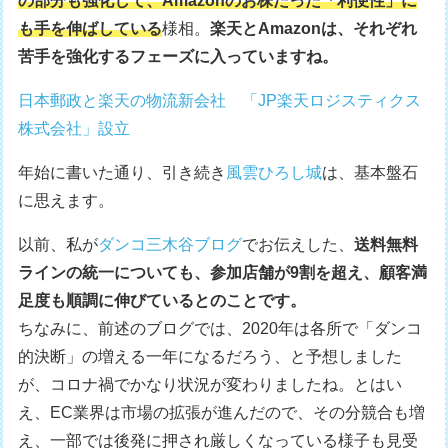
の部分も強化して、Amazonのお株だった「利便性」に
も手を伸ばしている
様相。
楽天とAmazonは、それぞれ
苦手を強化するフェーズに入っていますね。
日本郵政と楽天の物流新会社 「JP楽天ロジスティクス
株式会社」設立
年始に書いた通り、引き続き
風雲ひろし城
は、基本盤石
に思えます。
以前、私が
ダンコ三木谷ブログ
でお伝えした、
送料無料
ラインの統一についても、参加店舗が9割を超え、顧客満
足度も順調に伸びているとのことです。
ちなみに、前述のブログでは、2020年は各所で「ダンコ
的決断」の増える一年になるだろう、と予想しました
が、コロナ禍でかなり状況が変わりましたね。とはい
え、EC業界は市場の拡張が進んだので、その分競合も増
え、一部では後発に押され厳しくなっている様子も見受