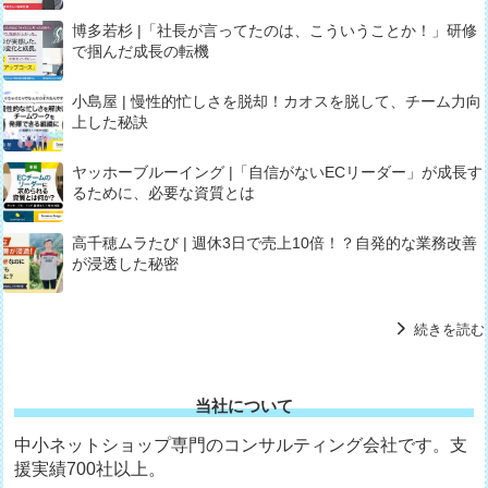
博多若杉 |「社長が言ってたのは、こういうことか！」研修
で掴んだ成長の転機
小島屋 | 慢性的忙しさを脱却！カオスを脱して、チーム力向
上した秘訣
ヤッホーブルーイング |「自信がないECリーダー」が成長す
るために、必要な資質とは
高千穂ムラたび | 週休3日で売上10倍！？自発的な業務改善
が浸透した秘密
続きを読む
当社について
中小ネットショップ専門のコンサルティング会社です。支
援実績700社以上。