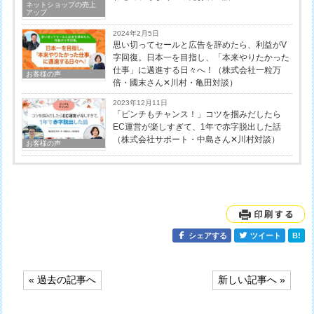
ネットショップの売上
アップ
2024年2月5日
思い切ってセールと広告を辞めたら、利益がV
字回復。日本一を目指し、「本来やりたかった
仕事」に邁進する日々へ！（株式会社一粒万
お客様の声
倍・國末さん✕川村・亀田対談）
2023年12月11日
「ピンチもチャンス！」コツを掴みだしたら
EC運営が楽しすぎて、1年で赤字脱出した話
（株式会社サポート・中島さん✕川村対談）
お客様の声
シェアする
ツイート
B!
投
« 過去の記事へ
新しい記事へ »
稿
ナ
ビ