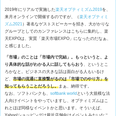
2019年にリアルで実施した
楽天オプティミズム2019
を、
来月オンラインで開催するのですが、（
楽天オプティミ
ズム2021
）著名なゲストスピーカーを招き、大がかりな
グループとしてのカンファレンスはこちらに集約し、楽
天EXPOは、実質「楽天市場EXPO」になったのだなぁ、
と感じました。
「市場」のことは「市場内で完結」。もっというと、よ
り具体的な話がわかる人に話してもらおう
、というとこ
ろかなと。ビジネスの大きな話は面白がる人もいるけ
ど、
市場の流通に直接繋がるのは「市場でのやり方」を
知ってもらうことだろうし。
まぁ、納得です。
なお、ソフトバンクも、
softbank world
という大規模な法
人向けイベントをやっていますし、オプティミズムはこ
れとほぼ同様なイベントかと思います。そういえば、
Yahoo!ショッピングは最近店舗向けイベントみたいなこ