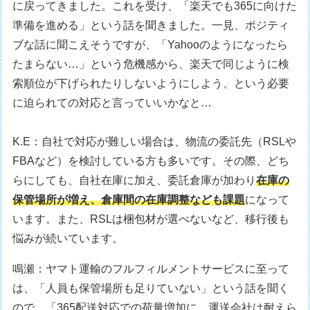
に戻ってきました。これを受け、「楽天でも365に向けた
準備を進める」という話を聞きました。一見、ポジティ
ブな話に聞こえそうですが、「Yahooのようになったら
たまらない…」という危機感から、楽天で同じように検
索順位が下げられたりしないようにしよう、という必要
に迫られての対応と言っていいかなと…
K.E：自社で対応が難しい場合は、物流の委託先（RSLや
FBAなど）を検討している方も多いです。その際、どち
らにしても、自社在庫に加え、委託倉庫が加わり
在庫の
保管場所が増え、倉庫間の在庫調整なども課題
になって
います。また、RSLは梱包材が選べないなど、移行後も
悩みが続いています。
鳴瀬：ヤマト運輸のフルフィルメントサービスに至って
は、「人員も保管場所も足りていない」という話を聞く
ので、「365配送対応での荷量増加に、運送会社は耐えら