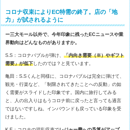
コロナ収束によりEC特需の終了。店の「地
力」が試されるように
ー三大モール以外で、今年印象に残ったECニュースや業
界動向はどんなものがありますか。
S.S：コロナバブルが弾け、
「内向き需要（※）やギフト
需要」が低下
したのでは？と見ています。
亀田：S.Sくんと同様に、コロナバブルは完全に弾けて、
観光・行楽など、「制限されてきたことへの反動」の如
く需要がスライドした印象です。国内に旅行してみる
と、人の出入りはもうコロナ前に戻ったと言っても過言
ではないですしね。インバウンドも戻っている印象を受
けました。
K.E：コロナの混乱収束で
レジャー費への予算がアップ