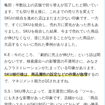
亀田：半数以上の店舗で切り替えが完了したと聞いてい
ます。でも切り替え後に、これまでの売り方を変えて
SKUの統合を進めた店はまだまだ少ない印象です。一方
で、すぐにSKUを統合し、売れ方に変化があった所もあ
りました。SKUを統合した結果、今まで売れていた商品
が伸びなくなり、逆に欠品することがなかった商品が、
欠品するくらいに売れた事例がありました。
K.E：今のところ、「劇的に売上が伸びた」という話は聞
かないです。検索露出への影響度の不透明さに、みなさ
んフラストレーションがたまっている印象があります。
SKU移行後は、商品属性の設定などの作業が急増
するの
で、マネジメント能力が試されますね。
S.S：SKU導入によって、楽天運営に関わる「ツール」
にも大きな影響があった印象です。店鋪からは、「商品
管理システムがSKU対応に追いついておらず、使い勝手