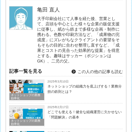
亀田 直人
大手印刷会社にて人事を経た後、営業とし
て、店頭を中心とした様々な企業の販促支援
に従事し、紙から鉄まで多様な企画・制作に
携わる。色数や印刷方法など、「成果物の完
成度」にズレがちなクライアントの要望をそ
もそもの目的に合わせ整理し直すなど、「成
果とコストの見合った効果的な提案」を得意
とする。趣味はサッカー（ポジションは
GK）、二児の父。
記事一覧を見る
この人の他の記事も読む
2025年3月10日
ネットショップの組織力を底上げする！業務分
担の鉄則とは？
ネットショップの業務
効率化
2025年2月17日
どこでも使える！健全な組織運営に欠かせない
「問題解決」の基本
ネットショップの業務
効率化