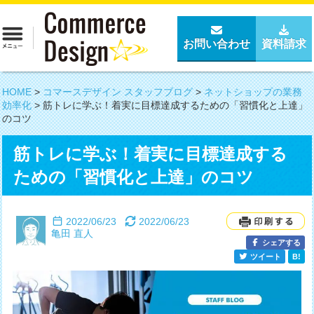
お問い合わせ
資料請求
HOME
>
コマースデザイン スタッフブログ
>
ネットショップの業務
効率化
>
筋トレに学ぶ！着実に目標達成するための「習慣化と上達」
のコツ
筋トレに学ぶ！着実に目標達成する
ための「習慣化と上達」のコツ
2022/06/23
2022/06/23
亀田 直人
シェアする
ツイート
B!