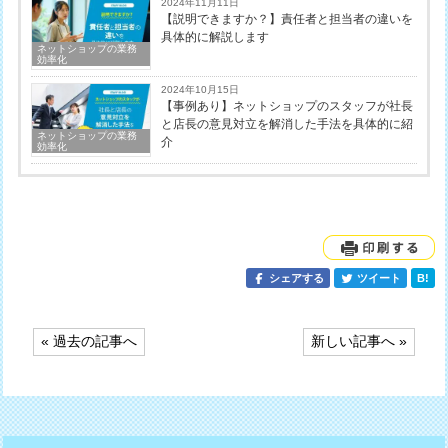
2024年11月11日
【説明できますか？】責任者と担当者の違いを
具体的に解説します
ネットショップの業務
効率化
2024年10月15日
【事例あり】ネットショップのスタッフが社長
と店長の意見対立を解消した手法を具体的に紹
ネットショップの業務
介
効率化
シェアする
ツイート
B!
投
« 過去の記事へ
新しい記事へ »
稿
ナ
ビ
ゲ
ー
シ