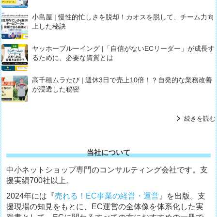
小島屋 | 慢性的忙しさを脱却！カオスを脱して、チーム力向
上した秘訣
ヤッホーブルーイング |「自信がないECリーダー」が成長す
るために、必要な資質とは
高千穂ムラたび | 週休3日で売上10倍！？自発的な業務改善
が浸透した秘密
続きを読む
当社について
中小ネットショップ専門のコンサルティング会社です。支
援実績700社以上。
2024年には『
売れる！EC事業の経営・運営
』を出版。支
援現場の知見をもとに、EC運営の全体像を体系化した実