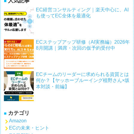
人気記事
EC経営コンサルティング｜楽天中心に、AI
も使ってEC全体を最適化
ECステップアップ研修（AI実務編）2026年
8月開講｜満席・次回の仮予約受付中
ECチームのリーダーに求められる資質とは
何か？【ヤッホーブルーイング植野さん×坂
本対談・前編】
カテゴリ
Amazon
ECの未来・ヒント