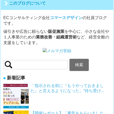
このブログについて
ョ
ン
ECコンサルティング会社
コマースデザイン
の社員ブログ
です。
値引きや広告に頼らない
販促施策
を中心に、小さな会社や
１人事業のための
業務改善・組織運営術
など、経営全般の
支援をしています。
検
索:
新着記事
「指示される前に『もうやっておきまし
た』と言えるようになった」“待ち受け...
【開催レポート】「勇気をもらいました」