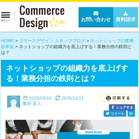
お問い合わせ
資料請求
HOME
>
コマースデザイン スタッフブログ
>
ネットショップの業務
効率化
>
ネットショップの組織力を底上げする！業務分担の鉄則と
は？
ネットショップの組織力を底上げす
る！業務分担の鉄則とは？
2025/03/10
2025/12/11
亀田 直人
シェアする
ツイート
B!