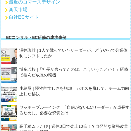
最近のコマースデザイン
楽天市場
自社ECサイト
ECコンサル・EC研修の成功事例
澤井珈琲 | 1人で戦っていたリーダーが、どうやって分業体
制にシフトしたか
博多若杉 |「社長が言ってたのは、こういうことか！」研修
で掴んだ成長の転機
小島屋 | 慢性的忙しさを脱却！カオスを脱して、チーム力向
上した秘訣
ヤッホーブルーイング |「自信がないECリーダー」が成長す
るために、必要な資質とは
高千穂ムラたび | 週休3日で売上10倍！？自発的な業務改善