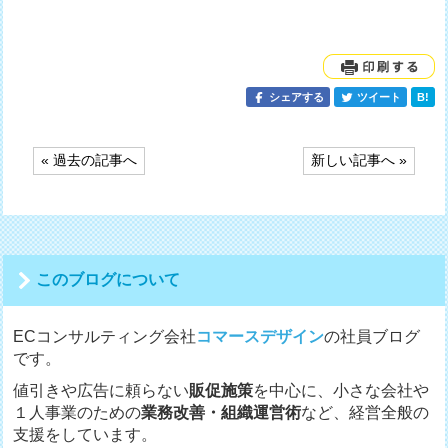
シェアする
ツイート
B!
投
« 過去の記事へ
新しい記事へ »
稿
ナ
ビ
ゲ
ー
シ
このブログについて
ョ
ン
ECコンサルティング会社
コマースデザイン
の社員ブログ
です。
値引きや広告に頼らない
販促施策
を中心に、小さな会社や
１人事業のための
業務改善・組織運営術
など、経営全般の
支援をしています。