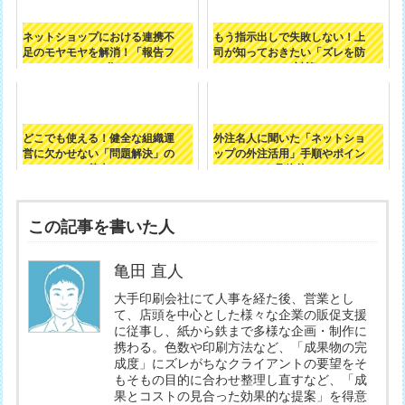
ネットショップにおける連携不
もう指示出しで失敗しない！上
足のモヤモヤを解消！「報告フ
司が知っておきたい「ズレを防
ロー」の作り...
ぐ3つの対策...
どこでも使える！健全な組織運
外注名人に聞いた「ネットショ
営に欠かせない「問題解決」の
ップの外注活用」手順やポイン
基本
トを具体的に...
この記事を書いた人
亀田 直人
大手印刷会社にて人事を経た後、営業とし
て、店頭を中心とした様々な企業の販促支援
に従事し、紙から鉄まで多様な企画・制作に
携わる。色数や印刷方法など、「成果物の完
成度」にズレがちなクライアントの要望をそ
もそもの目的に合わせ整理し直すなど、「成
果とコストの見合った効果的な提案」を得意