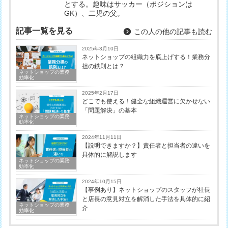
とする。趣味はサッカー（ポジションは
GK）、二児の父。
記事一覧を見る
この人の他の記事も読む
2025年3月10日
ネットショップの組織力を底上げする！業務分
担の鉄則とは？
ネットショップの業務
効率化
2025年2月17日
どこでも使える！健全な組織運営に欠かせない
「問題解決」の基本
ネットショップの業務
効率化
2024年11月11日
【説明できますか？】責任者と担当者の違いを
具体的に解説します
ネットショップの業務
効率化
2024年10月15日
【事例あり】ネットショップのスタッフが社長
と店長の意見対立を解消した手法を具体的に紹
ネットショップの業務
介
効率化