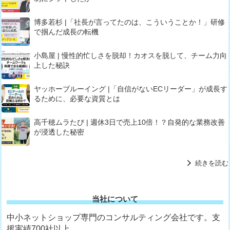
博多若杉 |「社長が言ってたのは、こういうことか！」研修
で掴んだ成長の転機
小島屋 | 慢性的忙しさを脱却！カオスを脱して、チーム力向
上した秘訣
ヤッホーブルーイング |「自信がないECリーダー」が成長す
るために、必要な資質とは
高千穂ムラたび | 週休3日で売上10倍！？自発的な業務改善
が浸透した秘密
続きを読む
当社について
中小ネットショップ専門のコンサルティング会社です。支
援実績700社以上。