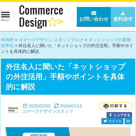
お問い合わせ
資料請求
HOME
>
コマースデザイン スタッフブログ
>
ネットショップの業務
効率化
>
外注名人に聞いた「ネットショップの外注活用」手順やポイ
ントを具体的に解説
外注名人に聞いた「ネットショップ
の外注活用」手順やポイントを具体
的に解説
2025/02/03
2026/07/13
コマースデザインスタッフ
シェアする
ツイート
B!