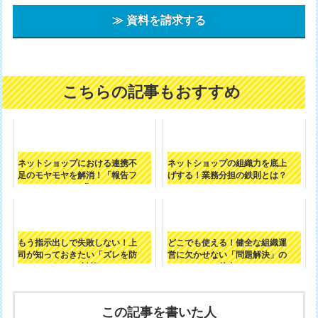
≫ 資料を請求する
こちらの記事もおすすめ
ネットショップにおける連携不
ネットショップの組織力を底上
足のモヤモヤを解消！「報告フ
げする！業務分担の鉄則とは？
ロー」の作り...
もう指示出しで失敗しない！上
どこでも使える！健全な組織運
司が知っておきたい「ズレを防
営に欠かせない「問題解決」の
ぐ3つの対策...
基本
この記事を書いた人