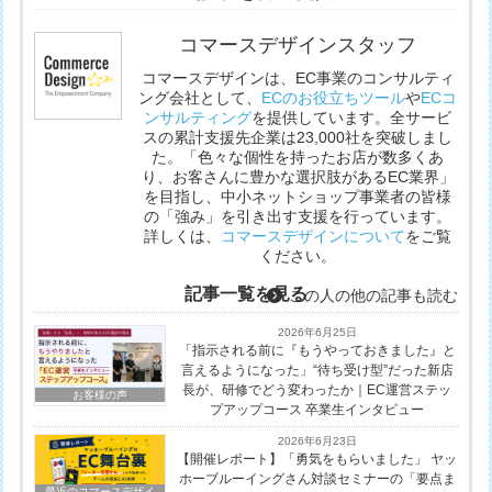
コマースデザインスタッフ
コマースデザインは、EC事業のコンサルティ
ング会社として、
ECのお役立ちツール
や
ECコ
ンサルティング
を提供しています。全サービ
スの累計支援先企業は23,000社を突破しまし
た。「色々な個性を持ったお店が数多くあ
り、お客さんに豊かな選択肢があるEC業界」
を目指し、中小ネットショップ事業者の皆様
の「強み」を引き出す支援を行っています。
詳しくは、
コマースデザインについて
をご覧
ください。
記事一覧を見る
この人の他の記事も読む
2026年6月25日
「指示される前に『もうやっておきました』と
言えるようになった」“待ち受け型”だった新店
長が、研修でどう変わったか｜EC運営ステッ
お客様の声
プアップコース 卒業生インタビュー
2026年6月23日
【開催レポート】「勇気をもらいました」 ヤッ
ホーブルーイングさん対談セミナーの「要点ま
最近のコマースデザイ