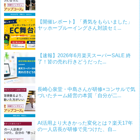
【開催レポート】「勇気をもらいました」
ヤッホーブルーイングさん対談セミ...
【速報】2026年6月楽天スーパーSALE 終
了！皆の売れ行きどうだった...
長崎心泉堂・中島さんが研修×コンサルで気
づいたチーム経営の本質「自分が二...
AI活用より大きかった変化とは？楽天17年
の一人店長が研修で見つけた、自...