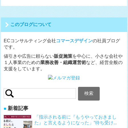
投
稿
ナ
このブログについて
ビ
ゲ
ECコンサルティング会社
コマースデザイン
の社員ブログ
ー
です。
シ
値引きや広告に頼らない
販促施策
を中心に、小さな会社や
ョ
１人事業のための
業務改善・組織運営術
など、経営全般の
ン
支援をしています。
検
索:
新着記事
「指示される前に『もうやっておきまし
た』と言えるようになった」“待ち受け...