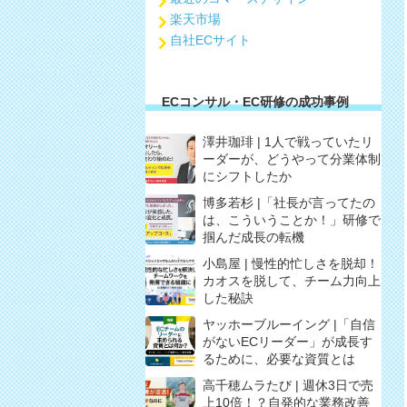
楽天市場
自社ECサイト
ECコンサル・EC研修の成功事例
澤井珈琲 | 1人で戦っていたリ
ーダーが、どうやって分業体制
にシフトしたか
博多若杉 |「社長が言ってたの
は、こういうことか！」研修で
掴んだ成長の転機
小島屋 | 慢性的忙しさを脱却！
カオスを脱して、チーム力向上
した秘訣
ヤッホーブルーイング |「自信
がないECリーダー」が成長す
るために、必要な資質とは
高千穂ムラたび | 週休3日で売
上10倍！？自発的な業務改善