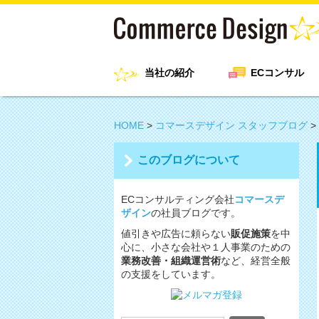
当社の紹介
ECコンサル
HOME
>
コマースデザイン スタッフブログ
>
このブログについて
ECコンサルティング会社
コマースデ
ザイン
の社員ブログです。
値引きや広告に頼らない
販促施策
を中
心に、小さな会社や１人事業のための
業務改善・組織運営術
など、経営全般
の支援をしています。