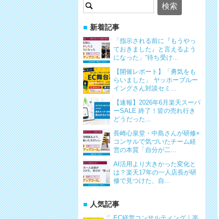
検
索:
新着記事
「指示される前に『もうやっ
ておきました』と言えるよう
になった」“待ち受け...
【開催レポート】「勇気をも
らいました」 ヤッホーブルー
イングさん対談セミ...
【速報】2026年6月楽天スーパ
ーSALE 終了！皆の売れ行き
どうだった...
長崎心泉堂・中島さんが研修×
コンサルで気づいたチーム経
営の本質「自分が二...
AI活用より大きかった変化と
は？楽天17年の一人店長が研
修で見つけた、自...
人気記事
EC経営コンサルティング｜楽