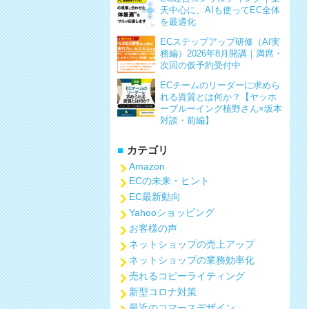
天中心に、AIも使ってEC全体
を最適化
ECステップアップ研修（AI実
務編）2026年8月開講｜満席・
次回の仮予約受付中
ECチームのリーダーに求めら
れる資質とは何か？【ヤッホ
ーブルーイング植野さん×坂本
対談・前編】
カテゴリ
Amazon
ECの未来・ヒント
EC最新動向
Yahooショッピング
お客様の声
ネットショップの売上アップ
ネットショップの業務効率化
売れるコピーライティング
新型コロナ対策
最近のコマースデザイン