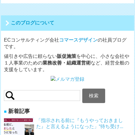
ビ
ゲ
ー
シ
このブログについて
ョ
ン
ECコンサルティング会社
コマースデザイン
の社員ブログ
です。
値引きや広告に頼らない
販促施策
を中心に、小さな会社や
１人事業のための
業務改善・組織運営術
など、経営全般の
支援をしています。
検
索:
新着記事
「指示される前に『もうやっておきまし
た』と言えるようになった」“待ち受け...