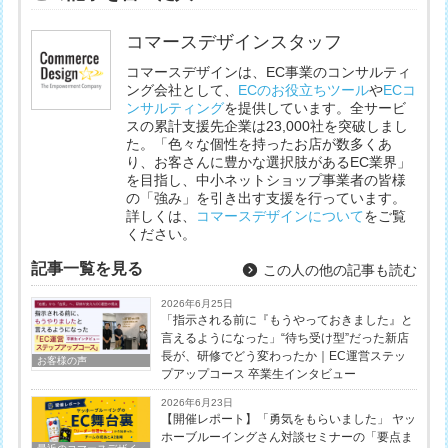
コマースデザインスタッフ
コマースデザインは、EC事業のコンサルティ
ング会社として、
ECのお役立ちツール
や
ECコ
ンサルティング
を提供しています。全サービ
スの累計支援先企業は23,000社を突破しまし
た。「色々な個性を持ったお店が数多くあ
り、お客さんに豊かな選択肢があるEC業界」
を目指し、中小ネットショップ事業者の皆様
の「強み」を引き出す支援を行っています。
詳しくは、
コマースデザインについて
をご覧
ください。
記事一覧を見る
この人の他の記事も読む
2026年6月25日
「指示される前に『もうやっておきました』と
言えるようになった」“待ち受け型”だった新店
長が、研修でどう変わったか｜EC運営ステッ
お客様の声
プアップコース 卒業生インタビュー
2026年6月23日
【開催レポート】「勇気をもらいました」 ヤッ
ホーブルーイングさん対談セミナーの「要点ま