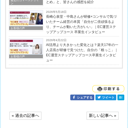
最近のコマースデザイ
とめ」と、皆さんの感想を紹介
ン
2026年5月18日
長崎心泉堂・中島さんが研修×コンサルで気づ
いたチーム経営の本質「自分が二倍頑張るよ
り、チームが動いた方がいい」｜EC運営ステ
お客様の声
ップアップコース 卒業生インタビュー
2026年4月22日
AI活用より大きかった変化とは？楽天17年の一
人店長が研修で見つけた、自分の「根っこ」｜
EC運営ステップアップコース卒業生インタビ
お客様の声
ュー
シェアする
ツイート
B!
投
« 過去の記事へ
新しい記事へ »
稿
ナ