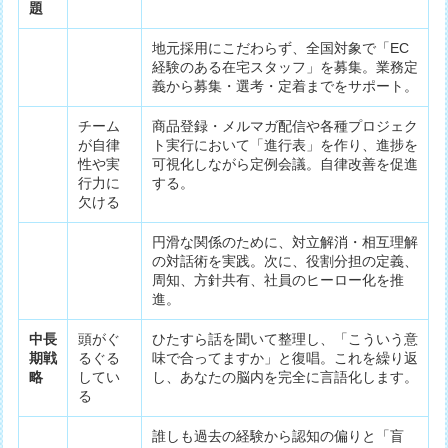
題
地元採用にこだわらず、全国対象で「EC
経験のある在宅スタッフ」を募集。業務定
義から募集・選考・定着までをサポート。
チーム
商品登録・メルマガ配信や各種プロジェク
が自律
ト実行において「進行表」を作り、進捗を
性や実
可視化しながら定例会議。自律改善を促進
行力に
する。
欠ける
円滑な関係のために、対立解消・相互理解
の対話術を実践。次に、役割分担の定義、
周知、方針共有、社員のヒーロー化を推
進。
中長
頭がぐ
ひたすら話を聞いて整理し、「こういう意
期戦
るぐる
味で合ってますか」と復唱。これを繰り返
略
してい
し、あなたの脳内を完全に言語化します。
る
誰しも過去の経験から認知の偏りと「盲