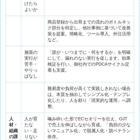
けたら
よいか
商品登録から出荷までの流れのボトルネッ
ク部分を特定し、他社事例に基づいて改善
策を提案。簡略化、ツール導入、外注活用
など。
施策の
「誰が・いつまでに・何をするか」を明確
実行が
にして、漏れのない実行を促します。効果
苦手・
検証を行い、御社内でのPDCAサイクル定
やりっ
着も支援。
ぱなし
難易度や負荷が高くて実践しきれない場合
は、本質を抽出してシンプル化・テンプレ
化したり、人を頼り「現実的な運用」へ調
整。
人
人が育
噛み砕いた形でECセオリーを伝え、OJT
材・
たな
で売上を伸ばしながら育成。「負担の少な
組織
い・足
いマニュアル化」で脱属人化・脱ベテラン
の課
りない
依存。