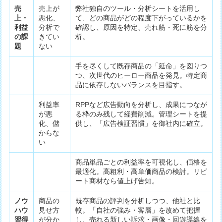
売
売上が
弊社独自のツール・分析シートを活用し
上・
悪化、
て、どの商品がどの程度下がっているかを
利益
分析で
確認し、原因を特定、売れ筋・死に筋を分
の課
きてい
析。
題
ない
手を尽くして既存商品の「延命」を図りつ
つ、次世代のヒーロー商品を発見。特定商
品に依存しないバランスを目指す。
利益率
RPPなど広告動向を分析し、成果につなが
が悪
る枠のみ残して経費削減。管理シートを提
化、儲
供し、「広告検証習慣」を御社内に確立。
からな
い
商品単品ごとの利益率を可視化し、価格を
最適化。高粗利・高単価商品の検討。リピ
ート商材なら値上げ告知。
ノウ
商品の
既存商品の評判を分析しつつ、他社と比
ハウ
見せ方
較。「自社の強み・客層」を改めて把握
習得
が分か
し、売れる新しい訴求・画像・回遊導線を