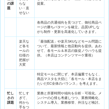
の課
らな
提案。
題
い・直
せない
各商品の共通傾向を見つけて、御社商品ペ
ージの勝ちパターンを確立。品質UPしな
がら制作・更新を高速化していきます。
楽天な
「最強配送」や楽天SKUなどモール問題に
ど各モ
ついて、最新情報と他店動向を提供。あわ
ールの
せて、各モール＆本店の販促ノウハウも提
仕様の
供。（本店はコンテンツマーケ重視）
把握が
大変
特定モールに閉じず、本店偏重でもなく、
商品マスタを大切に「各モール・本店をま
たいだEC全体のバランス」を考えます。
忙し
忙しす
業務と所要時間や傾向を分析・可視化。メ
さの
ぎて、
ンバーの心情も考慮しつつ、業務簡略化、
課題
何から
システム導入、業務移管、外注など検討。
手をつ