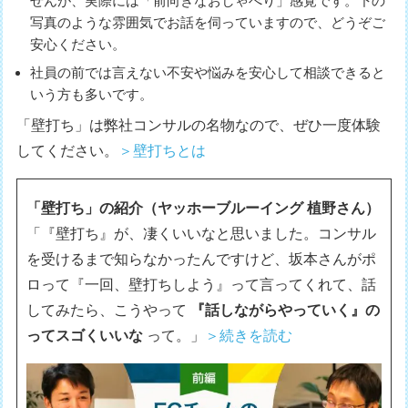
せんが、実際には「前向きなおしゃべり」感覚です。下の
写真のような雰囲気でお話を伺っていますので、どうぞご
安心ください。
社員の前では言えない不安や悩みを安心して相談できると
いう方も多いです。
「壁打ち」は弊社コンサルの名物なので、ぜひ一度体験
してください。
＞壁打ちとは
「壁打ち」の紹介（ヤッホーブルーイング 植野さん）
「『壁打ち』が、凄くいいなと思いました。コンサル
を受けるまで知らなかったんですけど、坂本さんがポ
ロって『一回、壁打ちしよう』って言ってくれて、話
してみたら、こうやって
『話しながらやっていく』の
ってスゴくいいな
って。」
＞続きを読む