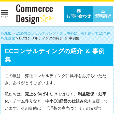
お問い合わせ
資料請求
HOME
>
EC経営コンサルティング｜楽天中心に、AIも使ってEC全体
を最適化
>
ECコンサルティングの紹介 ＆ 事例集
ECコンサルティングの紹介 ＆ 事例
集
この度は、弊社コンサルティングに興味をお持ちいただ
き、ありがとうございます。
私たちは、
売上を伸ばす
だけではなく、
利益確保・効率
化・チーム作り
など、
中小EC経営の仕組み化
も支援して
います。その目的は、「理想の商売づくり」の支援で