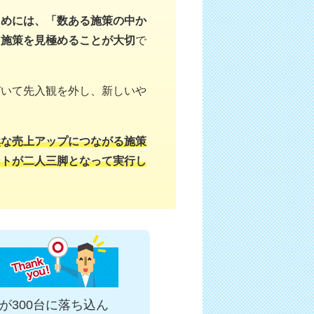
ためには、「数ある施策の中か
、施策を見極めることが大切
で
づいて先入観を外し、新しいや
然な売上アップにつながる施策
ントが二人三脚となって実行し
が300台に落ち込ん