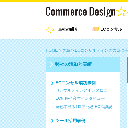
当社の紹介
ECコンサル
HOME
>
実績
>
ECコンサルティングの成功
弊社の活動と実績
ECコンサル成功事例
コンサルティングインタビュー
EC研修卒業生インタビュー
黄色本出版1周年記念 EC探訪記
ツール活用事例