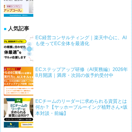
人気記事
EC経営コンサルティング｜楽天中心に、AI
も使ってEC全体を最適化
ECステップアップ研修（AI実務編）2026年
8月開講｜満席・次回の仮予約受付中
ECチームのリーダーに求められる資質とは
何か？【ヤッホーブルーイング植野さん×坂
本対談・前編】