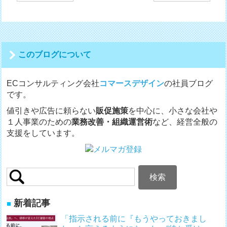
稿
ナ
ビ
ゲ
ー
シ
このブログについて
ョ
ン
ECコンサルティング会社
コマースデザイン
の社員ブログ
です。
値引きや広告に頼らない
販促施策
を中心に、小さな会社や
１人事業のための
業務改善・組織運営術
など、経営全般の
支援をしています。
検
索:
新着記事
「指示される前に『もうやっておきまし