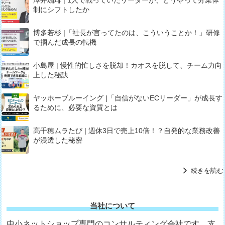
澤井珈琲 | 1人で戦っていたリーダーが、どうやって分業体
制にシフトしたか
博多若杉 |「社長が言ってたのは、こういうことか！」研修
で掴んだ成長の転機
小島屋 | 慢性的忙しさを脱却！カオスを脱して、チーム力向
上した秘訣
ヤッホーブルーイング |「自信がないECリーダー」が成長す
るために、必要な資質とは
高千穂ムラたび | 週休3日で売上10倍！？自発的な業務改善
が浸透した秘密
続きを読む
当社について
中小ネットショップ専門のコンサルティング会社です。支