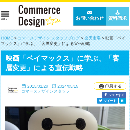
お問い合わせ
資料請求
HOME
>
コマースデザイン スタッフブログ
>
楽天市場
>
映画「ベイ
マックス」に学ぶ、「客層変更」による宣伝戦略
映画「ベイマックス」に学ぶ、「客
層変更」による宣伝戦略
2015/01/29
2024/05/15
コマースデザインスタッフ
シェアする
ツイート
B!