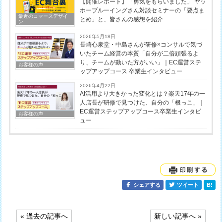
【開催レポート】「勇気をもらいました」 ヤッ
ホーブルーイングさん対談セミナーの「要点ま
最近のコマースデザイ
とめ」と、皆さんの感想を紹介
ン
2026年5月18日
長崎心泉堂・中島さんが研修×コンサルで気づ
いたチーム経営の本質「自分が二倍頑張るよ
り、チームが動いた方がいい」｜EC運営ステ
お客様の声
ップアップコース 卒業生インタビュー
2026年4月22日
AI活用より大きかった変化とは？楽天17年の一
人店長が研修で見つけた、自分の「根っこ」｜
EC運営ステップアップコース卒業生インタビ
お客様の声
ュー
シェアする
ツイート
B!
投
« 過去の記事へ
新しい記事へ »