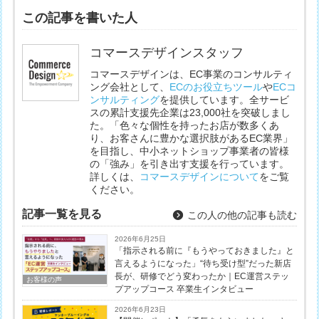
この記事を書いた人
コマースデザインスタッフ
コマースデザインは、EC事業のコンサルティ
ング会社として、
ECのお役立ちツール
や
ECコ
ンサルティング
を提供しています。全サービ
スの累計支援先企業は23,000社を突破しまし
た。「色々な個性を持ったお店が数多くあ
り、お客さんに豊かな選択肢があるEC業界」
を目指し、中小ネットショップ事業者の皆様
の「強み」を引き出す支援を行っています。
詳しくは、
コマースデザインについて
をご覧
ください。
記事一覧を見る
この人の他の記事も読む
2026年6月25日
「指示される前に『もうやっておきました』と
言えるようになった」“待ち受け型”だった新店
長が、研修でどう変わったか｜EC運営ステッ
お客様の声
プアップコース 卒業生インタビュー
2026年6月23日