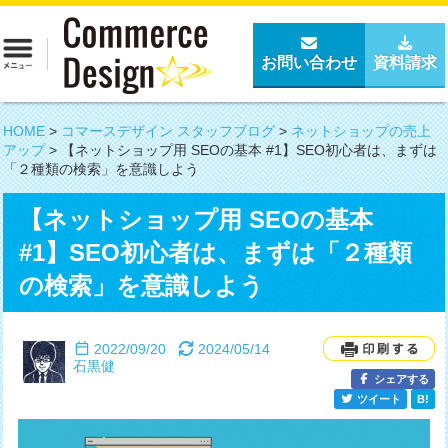
お問い合わせ
資料請求
HOME
>
コマースデザイン スタッフブログ
>
ネットショップの売上
アップ
>
【ネットショップ用 SEOの基本 #1】SEO初心者は、まずは
「２種類の検索」を意識しよう
【ネットショップ用 SEOの基本
#1】SEO初心者は、まずは「２種類
の検索」を意識しよう
2022/09/20
2024/05/14
石黒健
シェアする
ツイート
B!