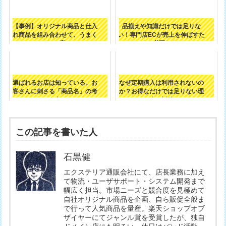
【事例】オリジナル商品と仕入
品揃えや知識だけでは足りな
れ商品を組み合わせて、うまく
い！専門店ECが売上を伸ばすた
いったお店の...
めに必要なも...
選ばれるお店は知っている。お
なぜ定期購入は利用されないの
客さんに刺さる「商品名」の考
か？お得なだけでは足りない理
え方
由と対策
この記事を書いた人
石黒健
エクステリア通販会社にて、店長業務に加え
て物流・ユーザサポート・システム開発まで
幅広く担当。市場ニーズと競合度を見極めて
自社オリジナル商品を企画、自ら販促全般ま
で行って人気商品を量産。楽天ショップオブ
ザイヤーにてジャンル賞を受賞したが、独自