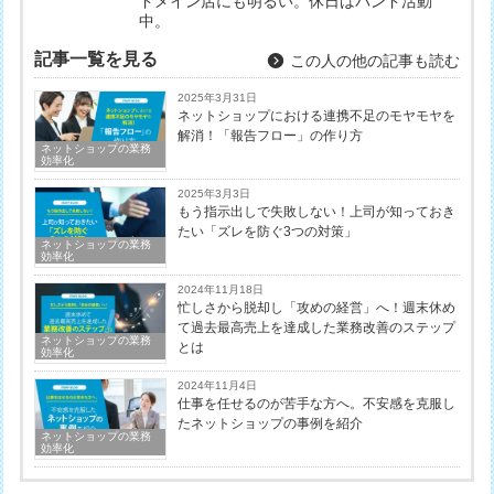
ドメイン店にも明るい。休日はバンド活動
中。
記事一覧を見る
この人の他の記事も読む
2025年3月31日
ネットショップにおける連携不足のモヤモヤを
解消！「報告フロー」の作り方
ネットショップの業務
効率化
2025年3月3日
もう指示出しで失敗しない！上司が知っておき
たい「ズレを防ぐ3つの対策」
ネットショップの業務
効率化
2024年11月18日
忙しさから脱却し「攻めの経営」へ！週末休め
て過去最高売上を達成した業務改善のステップ
ネットショップの業務
とは
効率化
2024年11月4日
仕事を任せるのが苦手な方へ。不安感を克服し
たネットショップの事例を紹介
ネットショップの業務
効率化