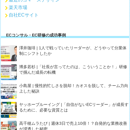
楽天市場
自社ECサイト
ECコンサル・EC研修の成功事例
澤井珈琲 | 1人で戦っていたリーダーが、どうやって分業体
制にシフトしたか
博多若杉 |「社長が言ってたのは、こういうことか！」研修
で掴んだ成長の転機
小島屋 | 慢性的忙しさを脱却！カオスを脱して、チーム力向
上した秘訣
ヤッホーブルーイング |「自信がないECリーダー」が成長す
るために、必要な資質とは
高千穂ムラたび | 週休3日で売上10倍！？自発的な業務改善
が浸透した秘密