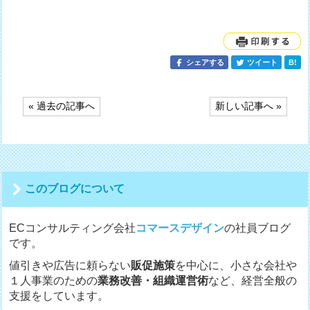
シェアする
ツイート
B!
投
« 過去の記事へ
新しい記事へ »
稿
ナ
ビ
ゲ
ー
シ
このブログについて
ョ
ン
ECコンサルティング会社
コマースデザイン
の社員ブログ
です。
値引きや広告に頼らない
販促施策
を中心に、小さな会社や
１人事業のための
業務改善・組織運営術
など、経営全般の
支援をしています。