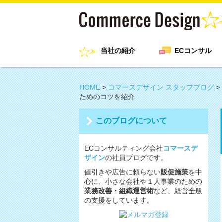
当社の紹介
ECコンサル
HOME
>
コマースデザイン スタッフブログ
>
ためのコツを紹介
このブログについて
ECコンサルティング会社
コマースデ
ザイン
の社員ブログです。
値引きや広告に頼らない
販促施策
を中
心に、小さな会社や１人事業のための
業務改善・組織運営術
など、経営全般
の支援をしています。