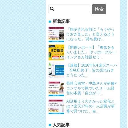
検
索:
新着記事
「指示される前に『もうやっ
ておきました』と言えるよう
になった」“待ち受け...
【開催レポート】「勇気をも
らいました」 ヤッホーブルー
イングさん対談セミ...
【速報】2026年6月楽天スーパ
ーSALE 終了！皆の売れ行き
どうだった...
長崎心泉堂・中島さんが研修×
コンサルで気づいたチーム経
営の本質「自分が二...
AI活用より大きかった変化と
は？楽天17年の一人店長が研
修で見つけた、自...
人気記事