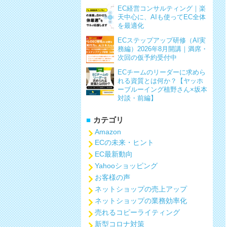
EC経営コンサルティング｜楽
天中心に、AIも使ってEC全体
を最適化
ECステップアップ研修（AI実
務編）2026年8月開講｜満席・
次回の仮予約受付中
ECチームのリーダーに求めら
れる資質とは何か？【ヤッホ
ーブルーイング植野さん×坂本
対談・前編】
カテゴリ
Amazon
ECの未来・ヒント
EC最新動向
Yahooショッピング
お客様の声
ネットショップの売上アップ
ネットショップの業務効率化
売れるコピーライティング
新型コロナ対策