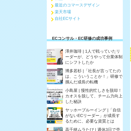
最近のコマースデザイン
楽天市場
自社ECサイト
ECコンサル・EC研修の成功事例
澤井珈琲 | 1人で戦っていたリ
ーダーが、どうやって分業体制
にシフトしたか
博多若杉 |「社長が言ってたの
は、こういうことか！」研修で
掴んだ成長の転機
小島屋 | 慢性的忙しさを脱却！
カオスを脱して、チーム力向上
した秘訣
ヤッホーブルーイング |「自信
がないECリーダー」が成長す
るために、必要な資質とは
高千穂ムラたび | 週休3日で売