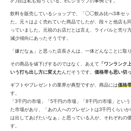
3つ目は私も知っている、ECショップの事例です。
飲料を販売しているショップで、「◯◯飲み比べ3本セッ
た。元々はよく売れていた商品でしたが、段々と他店も
っていました。元祖のお店だとは言え、ライバルと売り
減少傾向にあったそうです。
「嫌だなぁ」と思った店長さんは、一体どんなことに取
その商品を値下げするのではなく、あえて
「ワンランク
いう打ち出し方に変えた
んだそうです。
価格帯も思い切
ギフトやプレゼントの業界が典型ですが、商品には
価格
す。
「3千円の市場」「5千円の市場」「8千円の市場」とい
た市場があり、「あの人へのプレゼントは3千円くらいか
は出してあげたいなぁ」と思っている人が、それぞれの
す。