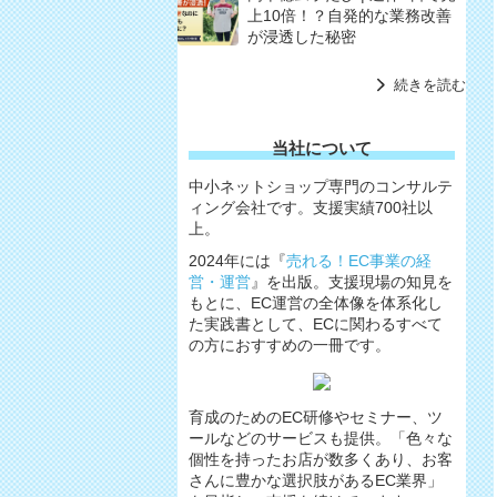
上10倍！？自発的な業務改善
が浸透した秘密
続きを読む
当社について
中小ネットショップ専門のコンサルテ
ィング会社です。支援実績700社以
上。
2024年には『
売れる！EC事業の経
営・運営
』を出版。支援現場の知見を
もとに、EC運営の全体像を体系化し
た実践書として、ECに関わるすべて
の方におすすめの一冊です。
育成のためのEC研修やセミナー、ツ
ールなどのサービスも提供。「色々な
個性を持ったお店が数多くあり、お客
さんに豊かな選択肢があるEC業界」