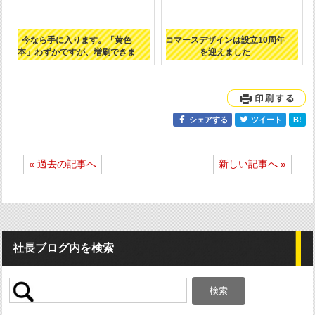
今なら手に入ります。「黄色
コマースデザインは設立10周年
本」わずかですが、増刷できま
を迎えました
した！
シェアする
ツイート
B!
投
« 過去の記事へ
新しい記事へ »
稿
ナ
ビ
ゲ
ー
シ
社長ブログ内を検索
ョ
ン
検
索: