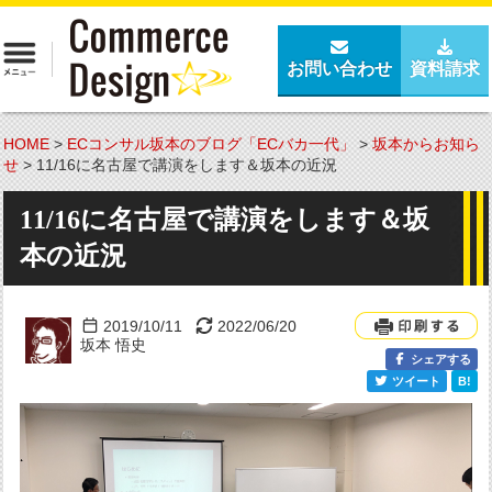
お問い合わせ
資料請求
HOME
>
ECコンサル坂本のブログ「ECバカ一代」
>
坂本からお知ら
せ
>
11/16に名古屋で講演をします＆坂本の近況
11/16に名古屋で講演をします＆坂
本の近況
2019/10/11
2022/06/20
坂本 悟史
シェアする
ツイート
B!