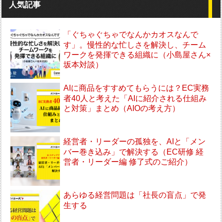
人気記事
「ぐちゃぐちゃでなんかカオスなんで
す」。慢性的な忙しさを解決し、チーム
ワークを発揮できる組織に（小島屋さん×
坂本対談）
AIに商品をすすめてもらうには？EC実務
者40人と考えた「AIに紹介される仕組み
と対策」まとめ（AIOの考え方）
経営者・リーダーの孤独を、AIと「メン
バー巻き込み」で解決する（EC研修 経
営者・リーダー編 修了式のご紹介）
あらゆる経営問題は「社長の盲点」で発
生する