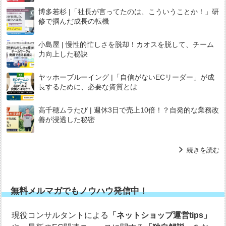
博多若杉 |「社長が言ってたのは、こういうことか！」研
修で掴んだ成長の転機
小島屋 | 慢性的忙しさを脱却！カオスを脱して、チーム
力向上した秘訣
ヤッホーブルーイング |「自信がないECリーダー」が成
長するために、必要な資質とは
高千穂ムラたび | 週休3日で売上10倍！？自発的な業務改
善が浸透した秘密
続きを読む
無料メルマガでもノウハウ発信中！
現役コンサルタントによる
「ネットショップ運営tips」