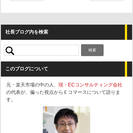
稿
ナ
ビ
ゲ
ー
シ
社長ブログ内を検索
ョ
ン
検
索:
このブログについて
元・楽天市場の中の人、
現・ECコンサルティング会社
の代表が、偏った視点からＥコマースについて語りま
す。