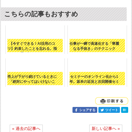
こちらの記事もおすすめ
【今すぐできる！AI活用のコ
仕事が一瞬で高速化する「華麗
ツ】約束したことを忘れる。指
なる手抜き」のテクニック
示が伝わらな...
売上が下がり続けているときに
セミナーのオンライン化から1
「絶対にやってはいけないこ
年。坂本の近況と次回開催セミ
と」
ナーについて
シェアする
ツイート
B!
投
« 過去の記事へ
新しい記事へ »