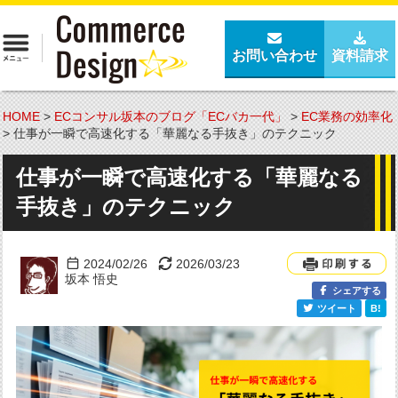
お問い合わせ
資料請求
HOME
>
ECコンサル坂本のブログ「ECバカ一代」
>
EC業務の効率化
>
仕事が一瞬で高速化する「華麗なる手抜き」のテクニック
仕事が一瞬で高速化する「華麗なる
手抜き」のテクニック
2024/02/26
2026/03/23
坂本 悟史
シェアする
ツイート
B!