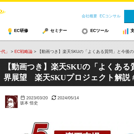
会社概要
ECコンサル
EC研修
セミナー
ECツール
一代」
>
EC戦略論
>
【動画つき】楽天SKUの「よくある質問」と今後の業
【動画つき】楽天SKUの「よくある
界展望 楽天SKUプロジェクト解説 #
2023/03/20
2024/05/14
坂本 悟史