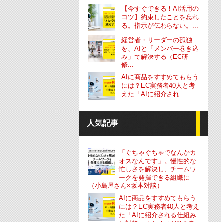
【今すぐできる！AI活用の
コツ】約束したことを忘れ
る。指示が伝わらない。...
経営者・リーダーの孤独
を、AIと「メンバー巻き込
み」で解決する（EC研
修...
AIに商品をすすめてもらう
には？EC実務者40人と考
えた「AIに紹介され...
人気記事
「ぐちゃぐちゃでなんかカ
オスなんです」。慢性的な
忙しさを解決し、チームワ
ークを発揮できる組織に
（小島屋さん×坂本対談）
AIに商品をすすめてもらう
には？EC実務者40人と考え
た「AIに紹介される仕組み