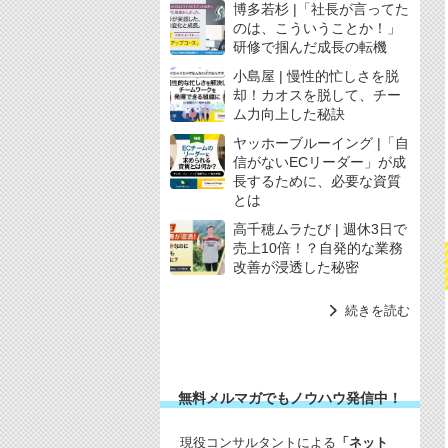
博多若杉 |「社長が言ってた
のは、こういうことか！」
研修で掴んだ成長の転機
小島屋 | 慢性的忙しさを脱
却！カオスを脱して、チー
ム力向上した秘訣
ヤッホーブルーイング |「自
信がないECリーダー」が成
長するために、必要な資質
とは
高千穂ムラたび | 週休3日で
売上10倍！？自発的な業務
改善が浸透した秘密
続きを読む
無料メルマガでもノウハウ発信中！
現役コンサルタントによる
「ネット