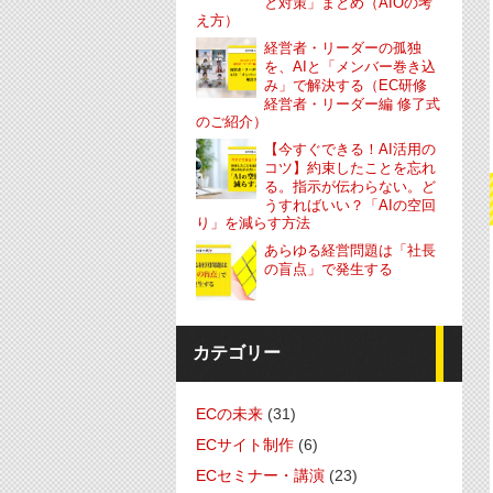
と対策」まとめ（AIOの考
え方）
経営者・リーダーの孤独
を、AIと「メンバー巻き込
み」で解決する（EC研修
経営者・リーダー編 修了式
のご紹介）
【今すぐできる！AI活用の
コツ】約束したことを忘れ
る。指示が伝わらない。ど
うすればいい？「AIの空回
り」を減らす方法
あらゆる経営問題は「社長
の盲点」で発生する
カテゴリー
ECの未来
(31)
ECサイト制作
(6)
ECセミナー・講演
(23)