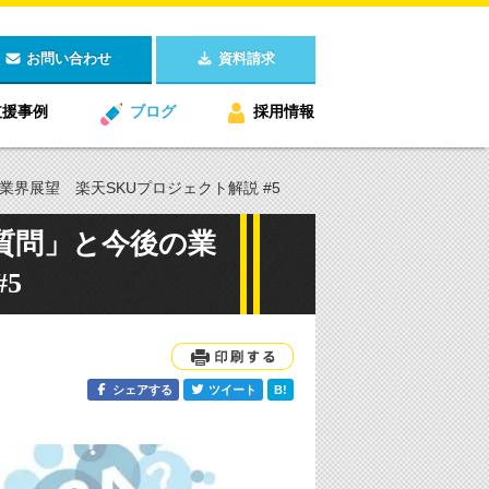
お問い合わせ
資料請求
支援事例
ブログ
採用情報
界展望 楽天SKUプロジェクト解説 #5
質問」と今後の業
5
シェアする
ツイート
B!