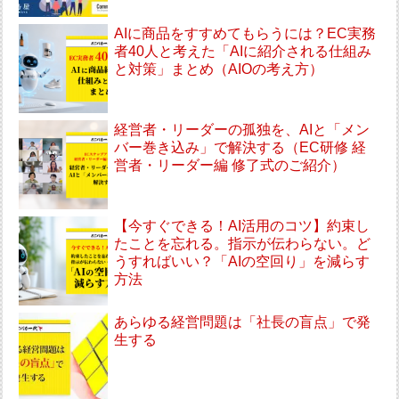
AIに商品をすすめてもらうには？EC実務
者40人と考えた「AIに紹介される仕組み
と対策」まとめ（AIOの考え方）
経営者・リーダーの孤独を、AIと「メン
バー巻き込み」で解決する（EC研修 経
営者・リーダー編 修了式のご紹介）
【今すぐできる！AI活用のコツ】約束し
たことを忘れる。指示が伝わらない。ど
うすればいい？「AIの空回り」を減らす
方法
あらゆる経営問題は「社長の盲点」で発
生する