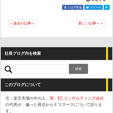
シェアする
ツイート
B!
投
« 過去の記事へ
新しい記事へ »
稿
ナ
ビ
ゲ
ー
シ
社長ブログ内を検索
ョ
ン
検
索:
このブログについて
元・楽天市場の中の人、
現・ECコンサルティング会社
の代表が、偏った視点からＥコマースについて語りま
す。