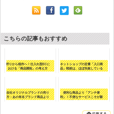
こちらの記事もおすすめ
狩りから稲作へ！仕入れ型ECに
ネットショップの定番「入口商
おける「商品開拓」の考え方
品」戦術は、ほぼ失敗している
自社オリジナルブランドの売り
便利な商品より「アンチ便
方：あの有名ブランド商品より
利」！不便なサービスこそが新
も売れるよう...
時代を作る（かも...