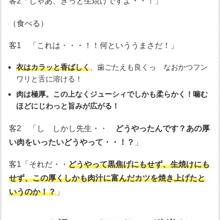
客2「じゃあ、きっと生焼けですよ・・！」
（食べる）
客1 「これは・・・！！何といううまさだ！」
衣はカラッと香ばしく
、歯ごたえも良くっ なおかつフン
ワリと舌に溶ける！
肉は極厚。この上なくジューシィでしかも柔らかく！噛む
ほどにじわっと旨みが広がる！
客2 「し しかし先生・・
どうやったんです？あの厚
い肉をいったいどうやって・・！？
」
客1「それだ・・
どうやって黒焦げにもせず、生焼けにも
せず、この厚くしかも肉汁に富んだカツを焼き上げたと
いうのか！？
」