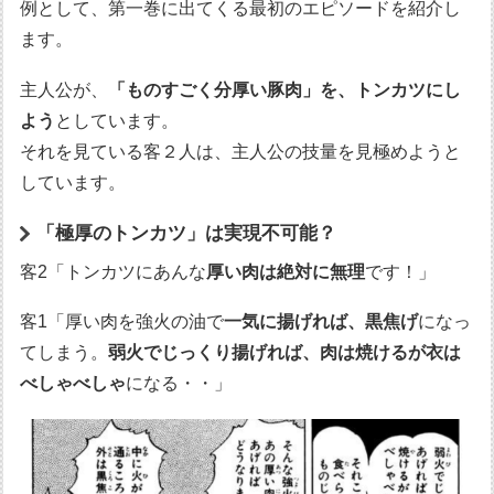
例として、第一巻に出てくる最初のエピソードを紹介し
ます。
主人公が、
「ものすごく分厚い豚肉」を、トンカツにし
よう
としています。
それを見ている客２人は、主人公の技量を見極めようと
しています。
「極厚のトンカツ」は実現不可能？
客2「トンカツにあんな
厚い肉は絶対に無理
です！」
客1「厚い肉を強火の油で
一気に揚げれば、黒焦げ
になっ
てしまう。
弱火でじっくり揚げれば、肉は焼けるが衣は
べしゃべしゃ
になる・・」