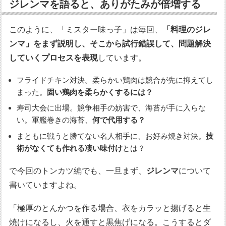
ジレンマを語ると、ありがたみが倍増する
このように、「ミスター味っ子」は毎回、
「料理のジレ
ンマ」をまず説明し、そこから試行錯誤して、問題解決
していくプロセスを表現
しています。
フライドチキン対決。柔らかい鶏肉は競合が先に抑えてし
まった。
固い鶏肉を柔らかくするには？
寿司大会に出場。競争相手の妨害で、海苔が手に入らな
い。軍艦巻きの海苔、
何で代用する？
まともに戦うと勝てない名人相手に、お好み焼き対決。
技
術がなくても作れる凄い味付け
とは？
で今回のトンカツ編でも、一旦まず、
ジレンマ
について
書いていますよね。
「極厚のとんかつを作る場合、衣をカラッと揚げると生
焼けになるし、火を通すと黒焦げになる。こうするとダ