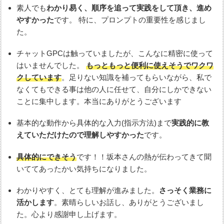
素人でも
わかり易く、順序を追って実践をして頂き、進め
やすかった
です。 特に、プロンプトの重要性を感じまし
た。
チャットGPCは触っていましたが、こんなに精密に使って
はいませんでした。
もっともっと便利に使えそうでワクワ
クしています
。足りない知識を補ってもらいながら、私で
なくてもできる事は他の人に任せて、自分にしかできない
ことに集中します。本当にありがとうございます
基本的な動作から具体的な入力(指示方法)まで
実践的に教
えていただけたので理解しやすかった
です。
具体的にできそう
です！！坂本さんの熱が伝わってきて聞
いててあったかい気持ちになりました。
わかりやすく、とても理解が進みました。
さっそく業務に
活かします
。素晴らしいお話し、ありがとうございまし
た。心より感謝申し上げます。