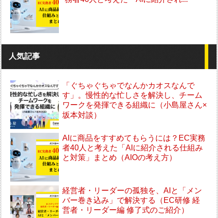
人気記事
「ぐちゃぐちゃでなんかカオスなんで
す」。慢性的な忙しさを解決し、チーム
ワークを発揮できる組織に（小島屋さん×
坂本対談）
AIに商品をすすめてもらうには？EC実務
者40人と考えた「AIに紹介される仕組み
と対策」まとめ（AIOの考え方）
経営者・リーダーの孤独を、AIと「メン
バー巻き込み」で解決する（EC研修 経
営者・リーダー編 修了式のご紹介）