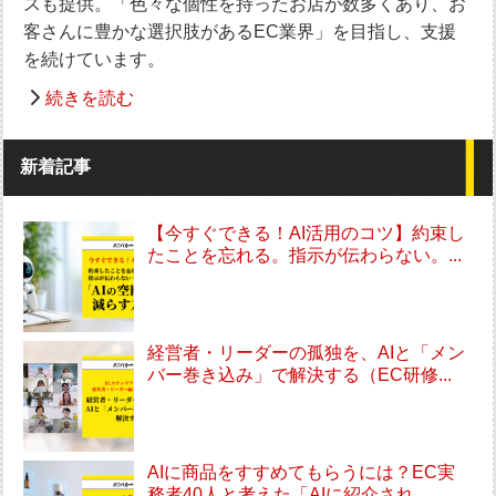
スも提供。「色々な個性を持ったお店が数多くあり、お
客さんに豊かな選択肢があるEC業界」を目指し、支援
を続けています。
続きを読む
新着記事
【今すぐできる！AI活用のコツ】約束し
たことを忘れる。指示が伝わらない。...
経営者・リーダーの孤独を、AIと「メン
バー巻き込み」で解決する（EC研修...
AIに商品をすすめてもらうには？EC実
務者40人と考えた「AIに紹介され...