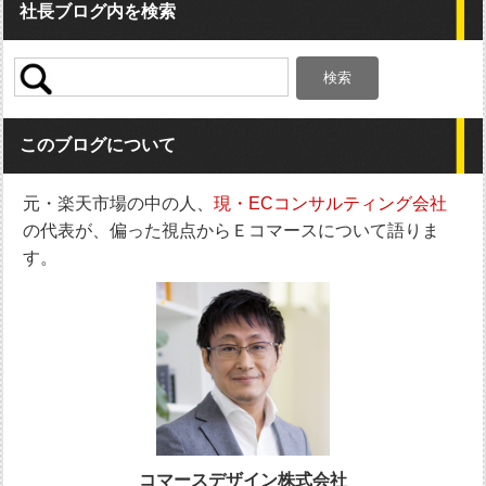
社長ブログ内を検索
ョ
ン
検
索:
このブログについて
元・楽天市場の中の人、
現・ECコンサルティング会社
の代表が、偏った視点からＥコマースについて語りま
す。
コマースデザイン株式会社