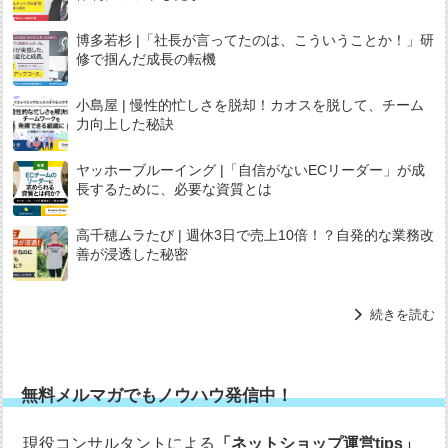
博多若杉 |「社長が言ってたのは、こういうことか！」研
修で掴んだ成長の転機
小島屋 | 慢性的忙しさを脱却！カオスを脱して、チーム
力向上した秘訣
ヤッホーブルーイング |「自信がないECリーダー」が成
長するために、必要な資質とは
高千穂ムラたび | 週休3日で売上10倍！？自発的な業務改
善が浸透した秘密
続きを読む
無料メルマガでもノウハウ発信中！
現役コンサルタントによる
「ネットショップ運営tips」