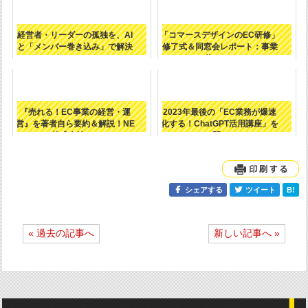
経営者・リーダーの孤独を、AI
「コマースデザインのEC研修」
と「メンバー巻き込み」で解決
修了式＆同窓会レポート：事業
する（EC...
の伸びしろ...
『売れる！EC事業の経営・運
2023年最後の「EC業務が爆速
営』を著者自ら要約＆解説！NE
化する！ChatGPT活用講座」を
株式会社で...
開...
シェアする
ツイート
B!
投
« 過去の記事へ
新しい記事へ »
稿
ナ
ビ
ゲ
ー
シ