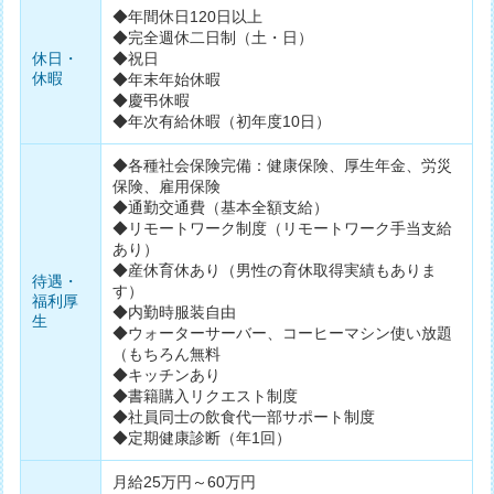
◆年間休日120日以上
◆完全週休二日制（土・日）
休日・
◆祝日
休暇
◆年末年始休暇
◆慶弔休暇
◆年次有給休暇（初年度10日）
◆各種社会保険完備：健康保険、厚生年金、労災
保険、雇用保険
◆通勤交通費（基本全額支給）
◆リモートワーク制度（リモートワーク手当支給
あり）
◆産休育休あり（男性の育休取得実績もありま
待遇・
す）
福利厚
◆内勤時服装自由
生
◆ウォーターサーバー、コーヒーマシン使い放題
（もちろん無料
◆キッチンあり
◆書籍購入リクエスト制度
◆社員同士の飲食代一部サポート制度
◆定期健康診断（年1回）
月給25万円～60万円