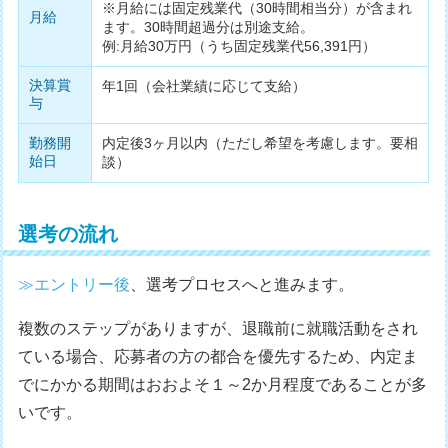
※月給には固定残業代（30時間相当分）が含まれ
月給
ます。30時間超過分は別途支給。
例:月給30万円（うち固定残業代56,391円）
決算賞
年1回（会社業績に応じて支給）
与
勤務開
内定後3ヶ月以内（ただし希望を考慮します。要相
始日
談）
選考の流れ
≫エントリー後
、選考プロセスへと進みます。
複数のステップがありますが、退職前に就職活動をされ
ている場合、応募者の方の都合を優先するため、内定ま
でにかかる期間はおおよそ１～2か月程度であることが多
いです。