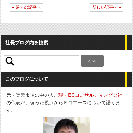
投
« 過去の記事へ
新しい記事へ »
稿
ナ
ビ
ゲ
ー
シ
社長ブログ内を検索
ョ
ン
検
索:
このブログについて
元・楽天市場の中の人、
現・ECコンサルティング会社
の代表が、偏った視点からＥコマースについて語りま
す。