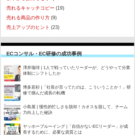
売れるキャッチコピー
(19)
売れる商品の作り方
(9)
売上アップのヒント
(23)
ECコンサル・EC研修の成功事例
澤井珈琲 | 1人で戦っていたリーダーが、どうやって分業
体制にシフトしたか
博多若杉 |「社長が言ってたのは、こういうことか！」研
修で掴んだ成長の転機
小島屋 | 慢性的忙しさを脱却！カオスを脱して、チーム
力向上した秘訣
ヤッホーブルーイング |「自信がないECリーダー」が成
長するために、必要な資質とは