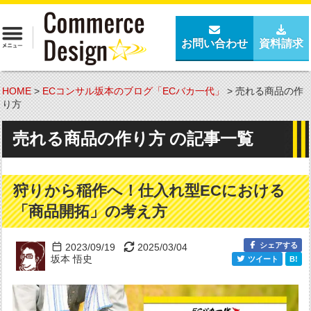
お問い合わせ
資料請求
HOME
>
ECコンサル坂本のブログ「ECバカ一代」
>
売れる商品の作
り方
売れる商品の作り方 の記事一覧
狩りから稲作へ！仕入れ型ECにおける
「商品開拓」の考え方
シェアする
2023/09/19
2025/03/04
坂本 悟史
ツイート
B!