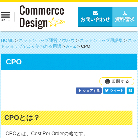
お問い合わせ
資料請求
HOME
>
ネットショップ運営ノウハウ
>
ネットショップ用語集
>
ネッ
トショップでよく使われる用語
>
A～Z
>
CPO
CPO
シェアする
ツイート
B!
CPOとは？
CPOとは、Cost Per Orderの略です。