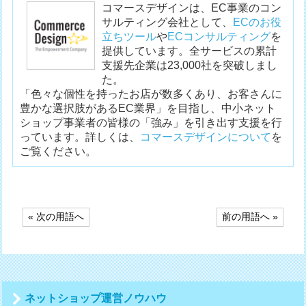
コマースデザインは、EC事業のコン
サルティング会社として、
ECのお役
立ちツール
や
ECコンサルティング
を
提供しています。全サービスの累計
支援先企業は23,000社を突破しまし
た。
「色々な個性を持ったお店が数多くあり、お客さんに
豊かな選択肢があるEC業界」を目指し、中小ネット
ショップ事業者の皆様の「強み」を引き出す支援を行
っています。詳しくは、
コマースデザインについて
を
ご覧ください。
投
« 次の用語へ
前の用語へ »
稿
ナ
ビ
ゲ
ー
シ
ネットショップ運営ノウハウ
ョ