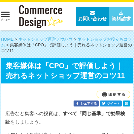
お問い合わせ
資料請求
HOME
>
ネットショップ運営ノウハウ
>
ネットショップお役立ちコラ
ム
>
集客媒体は「CPO」で評価しよう｜売れるネットショップ運営の
コツ11
集客媒体は「CPO」で評価しよう｜
売れるネットショップ運営のコツ11
シェアする
ツイート
B!
広告など集客への投資は、
すべて「同じ基準」で効果検
証
をしましょう。