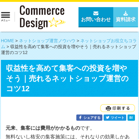
お問い合わせ
資料請求
HOME
>
ネットショップ運営ノウハウ
>
ネットショップお役立ちコラ
ム
>
収益性を高めて集客への投資を増やそう｜売れるネットショップ
運営のコツ12
収益性を高めて集客への投資を増や
そう｜売れるネットショップ運営の
コツ12
シェアする
ツイート
B!
元来、集客には費用がかかるもの
です。
無料ないし格安の集客施策には、それなりの効果しかあ