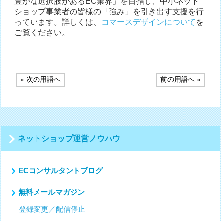
豊かな選択肢があるEC業界」を目指し、中小ネット
ショップ事業者の皆様の「強み」を引き出す支援を行
っています。詳しくは、
コマースデザインについて
を
ご覧ください。
投
« 次の用語へ
前の用語へ »
稿
ナ
ビ
ゲ
ー
シ
ネットショップ運営ノウハウ
ョ
ン
ECコンサルタントブログ
無料メールマガジン
登録変更／配信停止