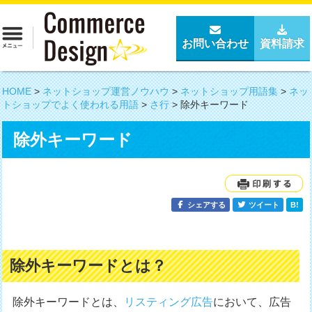
お問い合わせ
資料請求
HOME
>
ネットショップ運営ノウハウ
>
ネットショップ用語集
>
ネッ
トショップでよく使われる用語
>
さ行
>
除外キーワード
除外キーワード
シェアする
ツイート
B!
除外キーワードとは？
除外キーワードとは、
リスティング広告
において、広告