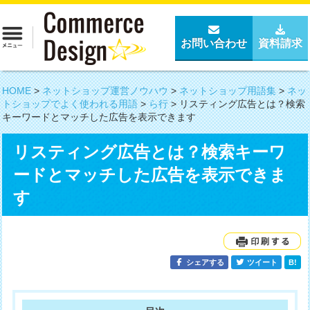
お問い合わせ
資料請求
HOME
>
ネットショップ運営ノウハウ
>
ネットショップ用語集
>
ネッ
トショップでよく使われる用語
>
ら行
>
リスティング広告とは？検索
キーワードとマッチした広告を表示できます
リスティング広告とは？検索キーワ
ードとマッチした広告を表示できま
す
シェアする
ツイート
B!