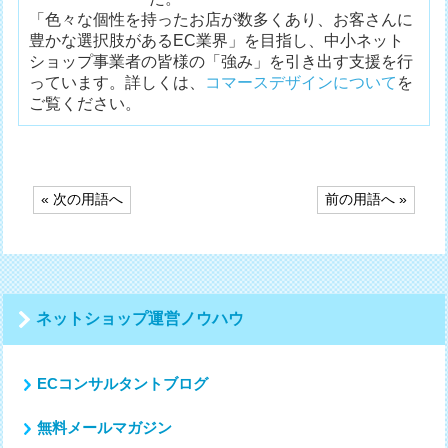
「色々な個性を持ったお店が数多くあり、お客さんに
豊かな選択肢があるEC業界」を目指し、中小ネット
ショップ事業者の皆様の「強み」を引き出す支援を行
っています。詳しくは、
コマースデザインについて
を
ご覧ください。
投
« 次の用語へ
前の用語へ »
稿
ナ
ビ
ゲ
ー
シ
ネットショップ運営ノウハウ
ョ
ン
ECコンサルタントブログ
無料メールマガジン