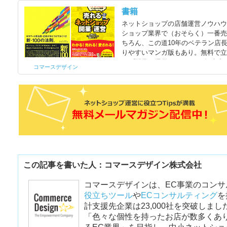
書籍
ネットショップの店舗運営ノウハ
ショップ業界で（おそらく）一番売
ちろん、この道10年のベテラン店
りやすいマンガ版もあり。無料で
ップ開業・運営 eコマース担当者
コマースデザイン
則」
この記事を書いた人：コマースデザイン株式会社
コマースデザインは、EC事業のコンサ
役立ちツール
や
ECコンサルティング
を
計支援先企業は23,000社を突破しまし
「色々な個性を持ったお店が数多くあ