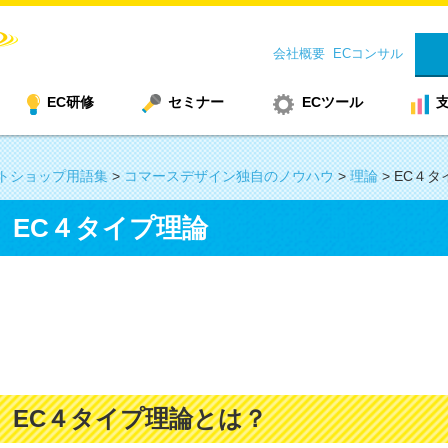
会社概要
ECコンサル
EC研修
セミナー
ECツール
トショップ用語集
>
コマースデザイン独自のノウハウ
>
理論
>
EC４タ
EC４タイプ理論
EC４タイプ理論とは？