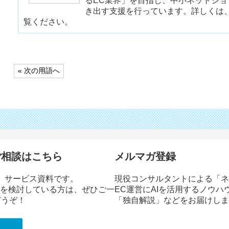
るEC業界」を目指し、中小ネットシ
き出す支援を行っています。詳しくは
覧ください。
投
« 次の用語へ
稿
ナ
ビ
ゲ
ー
シ
ョ
ン
ご相談はこちら
メルマガ登録
」サービス資料です。
現役コンサルタントによる「ネ
修を検討している方は、ぜひご一
EC運営にAIを活用するノウハ
どうぞ！
「独自解説」などをお届けしま