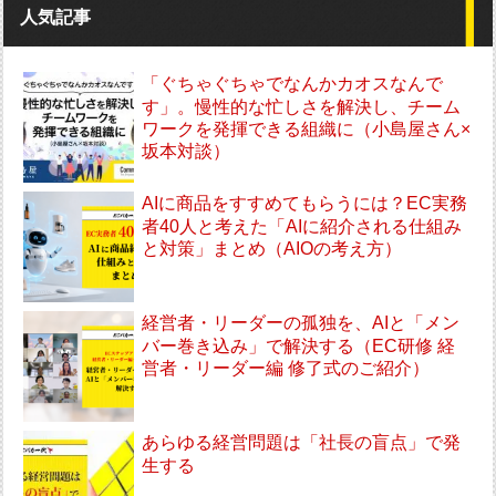
人気記事
「ぐちゃぐちゃでなんかカオスなんで
す」。慢性的な忙しさを解決し、チーム
ワークを発揮できる組織に（小島屋さん×
坂本対談）
AIに商品をすすめてもらうには？EC実務
者40人と考えた「AIに紹介される仕組み
と対策」まとめ（AIOの考え方）
経営者・リーダーの孤独を、AIと「メン
バー巻き込み」で解決する（EC研修 経
営者・リーダー編 修了式のご紹介）
あらゆる経営問題は「社長の盲点」で発
生する