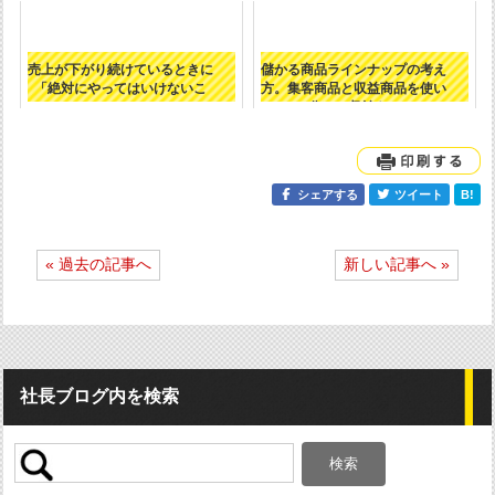
売上が下がり続けているときに
儲かる商品ラインナップの考え
「絶対にやってはいけないこ
方。集客商品と収益商品を使い
と」
分けて収益を...
シェアする
ツイート
B!
投
« 過去の記事へ
新しい記事へ »
稿
ナ
ビ
ゲ
ー
シ
社長ブログ内を検索
ョ
ン
検
索: