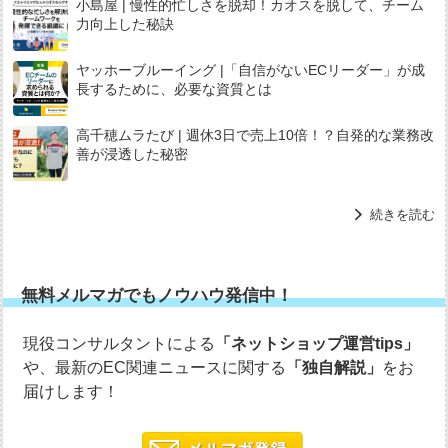
小島屋 | 慢性的忙しさを脱却！カオスを脱して、チーム
力向上した秘訣
ヤッホーブルーイング |「自信がないECリーダー」が成
長するために、必要な資質とは
高千穂ムラたび | 週休3日で売上10倍！？自発的な業務改
善が浸透した秘密
続きを読む
無料メルマガでもノウハウ発信中！
現役コンサルタントによる
「ネットショップ運営tips」
や、最新のEC関連ニュースに関する
「独自解説」
をお
届けします！