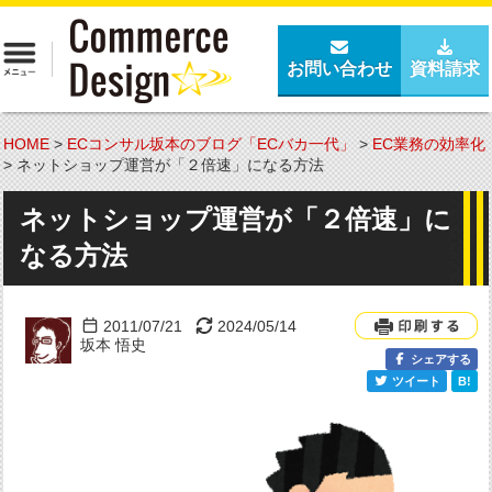
お問い合わせ
資料請求
HOME
>
ECコンサル坂本のブログ「ECバカ一代」
>
EC業務の効率化
>
ネットショップ運営が「２倍速」になる方法
ネットショップ運営が「２倍速」に
なる方法
2011/07/21
2024/05/14
坂本 悟史
シェアする
ツイート
B!