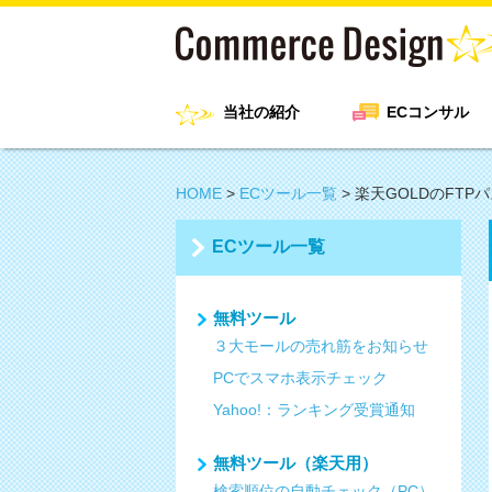
当社の紹介
ECコンサル
HOME
>
ECツール一覧
>
楽天GOLDのFTP
ECツール一覧
無料ツール
３大モールの売れ筋をお知らせ
PCでスマホ表示チェック
Yahoo!：ランキング受賞通知
無料ツール（楽天用）
検索順位の自動チェック（PC）