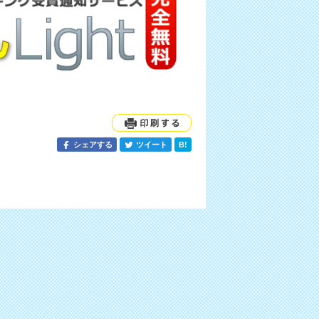
シェアする
ツイート
B!