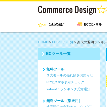
当社の紹介
ECコンサル
HOME
>
ECツール一覧
>
楽天の週間ランキ
ECツール一覧
無料ツール
３大モールの売れ筋をお知らせ
PCでスマホ表示チェック
Yahoo!：ランキング受賞通知
無料ツール（楽天用）
検索順位の自動チェック（PC）