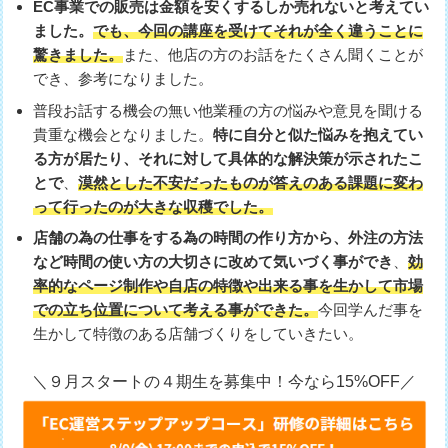
EC事業での販売は金額を安くするしか売れないと考えてい
ました。
でも、今回の講座を受けてそれが全く違うことに
驚きました。
また、他店の方のお話をたくさん聞くことが
でき、参考になりました。
普段お話する機会の無い他業種の方の悩みや意見を聞ける
貴重な機会となりました。
特に自分と似た悩みを抱えてい
る方が居たり、それに対して具体的な解決策が示されたこ
とで
、
漠然とした不安だったものが答えのある課題に変わ
って行ったのが大きな収穫でした。
店舗の為の仕事をする為の時間の作り方から、外注の方法
など時間の使い方の大切さに改めて気いづく事ができ
、
効
率的なページ制作や自店の特徴や出来る事を生かして市場
での立ち位置について考える事ができた。
今回学んだ事を
生かして特徴のある店舗づくりをしていきたい。
＼９月スタートの４期生を募集中！今なら15%OFF／