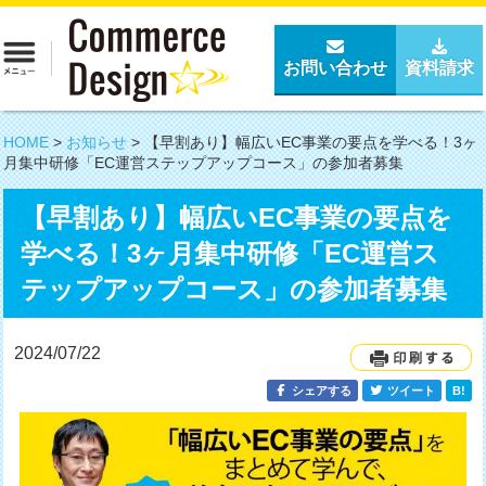
お問い合わせ
資料請求
HOME
>
お知らせ
>
【早割あり】幅広いEC事業の要点を学べる！3ヶ
月集中研修「EC運営ステップアップコース」の参加者募集
【早割あり】幅広いEC事業の要点を
学べる！3ヶ月集中研修「EC運営ス
テップアップコース」の参加者募集
2024/07/22
シェアする
ツイート
B!