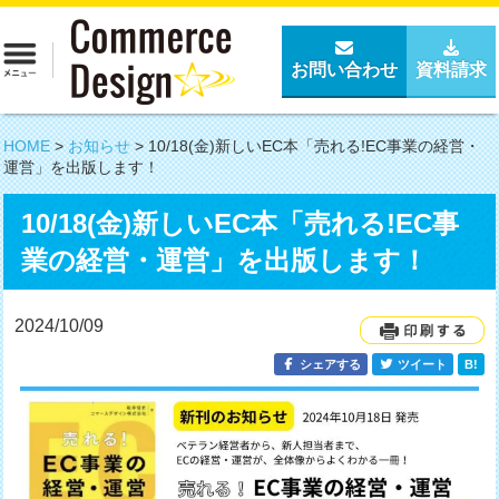
お問い合わせ
資料請求
HOME
>
お知らせ
>
10/18(金)新しいEC本「売れる!EC事業の経営・
運営」を出版します！
10/18(金)新しいEC本「売れる!EC事
業の経営・運営」を出版します！
2024/10/09
シェアする
ツイート
B!