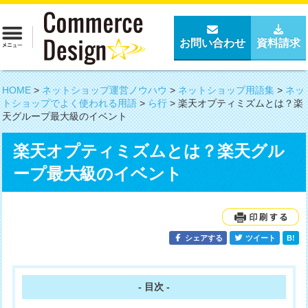
お問い合わせ
資料請求
HOME
>
ネットショップ運営ノウハウ
>
ネットショップ用語集
>
ネッ
トショップでよく使われる用語
>
ら行
>
楽天オプティミズムとは？楽
天グループ最大級のイベント
楽天オプティミズムとは？楽天グル
ープ最大級のイベント
シェアする
ツイート
B!
- 目次 -