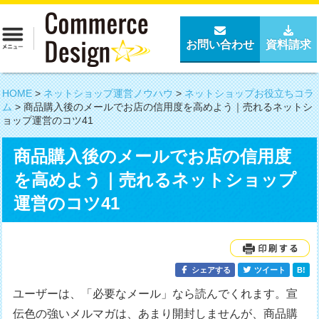
お問い合わせ
資料請求
HOME
>
ネットショップ運営ノウハウ
>
ネットショップお役立ちコラ
ム
>
商品購入後のメールでお店の信用度を高めよう｜売れるネットシ
ョップ運営のコツ41
商品購入後のメールでお店の信用度
を高めよう｜売れるネットショップ
運営のコツ41
シェアする
ツイート
B!
ユーザーは、「必要なメール」なら読んでくれます。宣
伝色の強いメルマガは、あまり開封しませんが、商品購