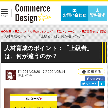
お問い合わせ
資料請求
HOME
>
ECコンサル坂本のブログ「ECバカ一代」
>
EC事業の組織論
>
人材育成のポイント：「上級者」は、何が違うのか？
人材育成のポイント：「上級者」
は、何が違うのか？
2014/08/20
2024/05/14
坂本 悟史
シェアする
ツイート
B!