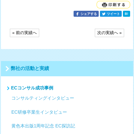
シェアする
ツイート
B!
投
« 前の実績へ
次の実績へ »
稿
ナ
ビ
ゲ
ー
シ
弊社の活動と実績
ョ
ン
ECコンサル成功事例
コンサルティングインタビュー
EC研修卒業生インタビュー
黄色本出版1周年記念 EC探訪記