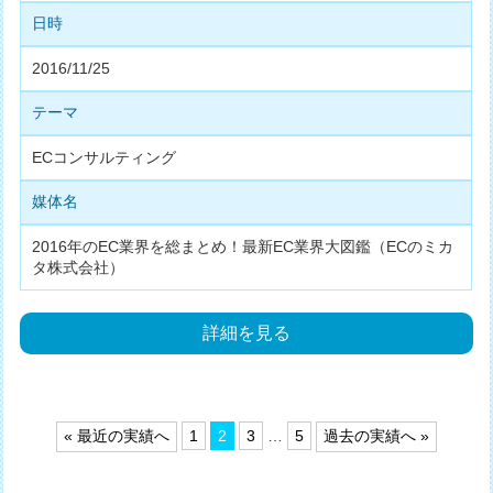
日時
2016/11/25
テーマ
ECコンサルティング
媒体名
2016年のEC業界を総まとめ！最新EC業界大図鑑（ECのミカ
タ株式会社）
詳細を見る
投
« 最近の実績へ
1
2
3
…
5
過去の実績へ »
稿
の
ペ