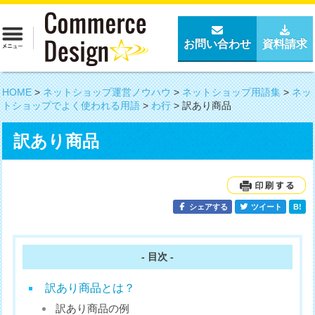
お問い合わせ
資料請求
HOME
>
ネットショップ運営ノウハウ
>
ネットショップ用語集
>
ネッ
トショップでよく使われる用語
>
わ行
>
訳あり商品
訳あり商品
シェアする
ツイート
B!
- 目次 -
訳あり商品とは？
訳あり商品の例