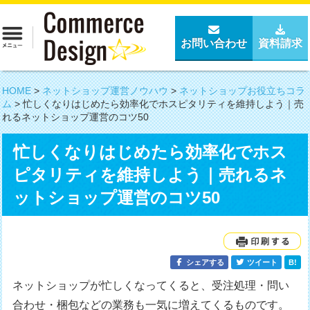
お問い合わせ
資料請求
HOME
>
ネットショップ運営ノウハウ
>
ネットショップお役立ちコラ
ム
>
忙しくなりはじめたら効率化でホスピタリティを維持しよう｜売
れるネットショップ運営のコツ50
忙しくなりはじめたら効率化でホス
ピタリティを維持しよう｜売れるネ
ットショップ運営のコツ50
シェアする
ツイート
B!
ネットショップが忙しくなってくると、受注処理・問い
合わせ・梱包などの業務も一気に増えてくるものです。