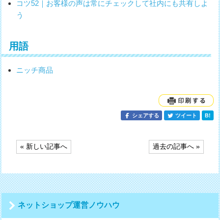
コツ52｜お客様の声は常にチェックして社内にも共有しよ
う
用語
ニッチ商品
シェアする
ツイート
B!
投
« 新しい記事へ
過去の記事へ »
稿
ナ
ビ
ゲ
ー
シ
ネットショップ運営ノウハウ
ョ
ン