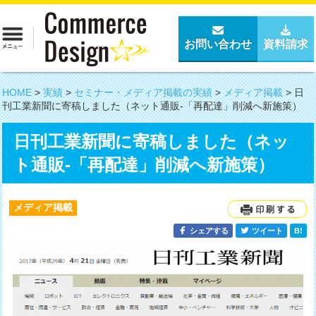
お問い合わせ
資料請求
HOME
>
実績
>
セミナー・メディア掲載の実績
>
メディア掲載
>
日
刊工業新聞に寄稿しました（ネット通販-「再配達」削減へ新施策）
日刊工業新聞に寄稿しました（ネッ
ト通販-「再配達」削減へ新施策）
メディア掲載
シェアする
ツイート
B!