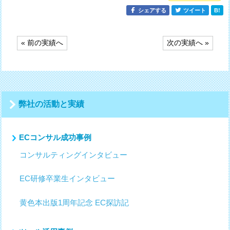
シェアする
ツイート
B!
投
« 前の実績へ
次の実績へ »
稿
ナ
ビ
ゲ
ー
シ
弊社の活動と実績
ョ
ン
ECコンサル成功事例
コンサルティングインタビュー
EC研修卒業生インタビュー
黄色本出版1周年記念 EC探訪記