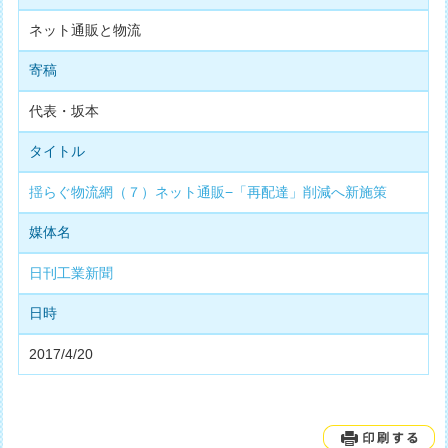
ネット通販と物流
寄稿
代表・坂本
タイトル
揺らぐ物流網（７）ネット通販−「再配達」削減へ新施策
媒体名
日刊工業新聞
日時
2017/4/20